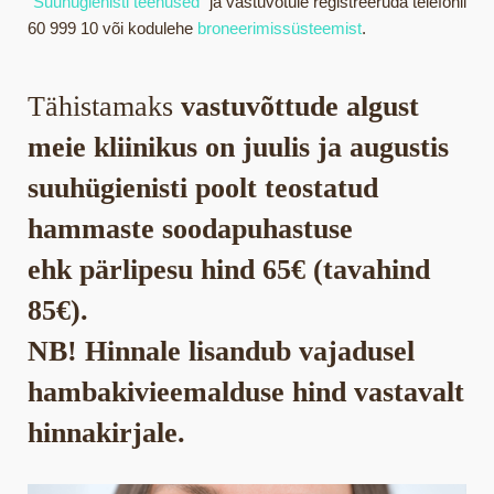
“Suuhügienisti teenused”
ja vastuvõtule registreeruda telefonil
60 999 10 või kodulehe
broneerimissüsteemist
.
Tähistamaks
vastuvõttude algust
meie kliinikus on juulis ja augustis
suuhügienisti poolt teostatud
hammaste soodapuhastuse
ehk pärlipesu hind 65€ (tavahind
85€).
NB! Hinnale lisandub vajadusel
hambakivieemalduse hind vastavalt
hinnakirjale.