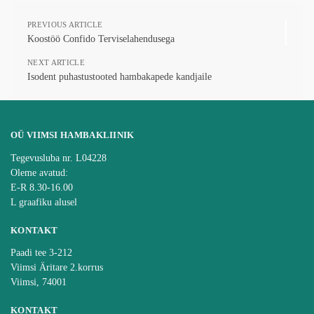
PREVIOUS ARTICLE
Koostöö Confido Terviselahendusega
NEXT ARTICLE
Isodent puhastustooted hambakapede kandjaile
OÜ VIIMSI HAMBAKLIINIK
Tegevusluba nr. L04228
Oleme avatud:
E-R 8.30-16.00
L graafiku alusel
KONTAKT
Paadi tee 3-212
Viimsi Äritare 2.korrus
Viimsi, 74001
KONTAKT