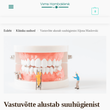
0,00
€
0
Esileht
Kliiniku uudised
Vastuvõtte alustab suuhügienist Aljona Maslovski
/
/
Vastuvõtte alustab suuhügienist