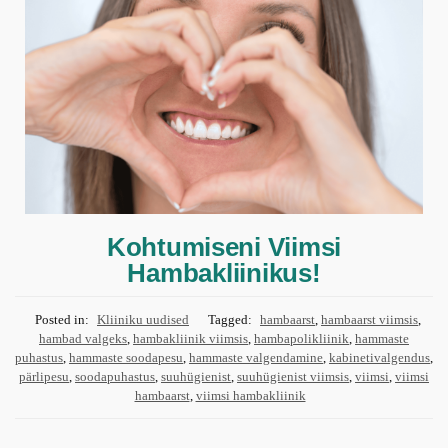
Kohtumiseni Viimsi
Hambakliinikus!
Posted in:
Kliiniku uudised
Tagged:
hambaarst
,
hambaarst viimsis
,
hambad valgeks
,
hambakliinik viimsis
,
hambapolikliinik
,
hammaste
puhastus
,
hammaste soodapesu
,
hammaste valgendamine
,
kabinetivalgendus
,
pärlipesu
,
soodapuhastus
,
suuhügienist
,
suuhügienist viimsis
,
viimsi
,
viimsi
hambaarst
,
viimsi hambakliinik