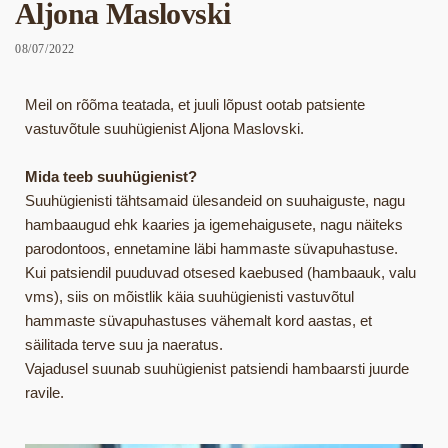
Aljona Maslovski
08/07/2022
Meil on rõõma teatada, et juuli lõpust ootab patsiente
vastuvõtule suuhügienist Aljona Maslovski.
Mida teeb suuhügienist?
Suuhügienisti tähtsamaid ülesandeid on suuhaiguste, nagu
hambaaugud ehk kaaries ja igemehaigusete, nagu näiteks
parodontoos, ennetamine läbi hammaste süvapuhastuse.
Kui patsiendil puuduvad otsesed kaebused (hambaauk, valu
vms), siis on mõistlik käia suuhügienisti vastuvõtul
hammaste süvapuhastuses vähemalt kord aastas, et
säilitada terve suu ja naeratus.
Vajadusel suunab suuhügienist patsiendi hambaarsti juurde
ravile.