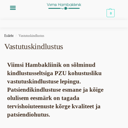
0,00
€
0
Esileht
Vastutuskindlustus
/
Vastutuskindlustus
Viimsi Hambakliinik on sõlminud
kindlustusseltsiga PZU kohustusliku
vastutuskindlustuse lepingu.
Patsiendikindlustuse esmane ja kõige
olulisem eesmärk on tagada
tervishoiuteenuste kõrge kvaliteet ja
patsiendiohutus.