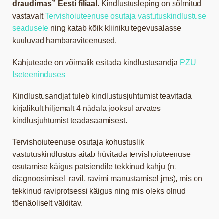
draudimas” Eesti filiaal
. Kindlustusleping on sõlmitud
vastavalt
Tervishoiuteenuse osutaja vastutuskindlustuse
seadusele
ning katab kõik kliiniku tegevusalasse
kuuluvad hambaraviteenused.
Kahjuteade on võimalik esitada kindlustusandja
PZU
Iseteeninduses.
Kindlustusandjat tuleb kindlustusjuhtumist teavitada
kirjalikult hiljemalt 4 nädala jooksul arvates
kindlusjuhtumist teadasaamisest.
Tervishoiuteenuse osutaja kohustuslik
vastutuskindlustus aitab hüvitada tervishoiuteenuse
osutamise käigus patsiendile tekkinud kahju (nt
diagnoosimisel, ravil, ravimi manustamisel jms), mis on
tekkinud raviprotsessi käigus ning mis oleks olnud
tõenäoliselt välditav.