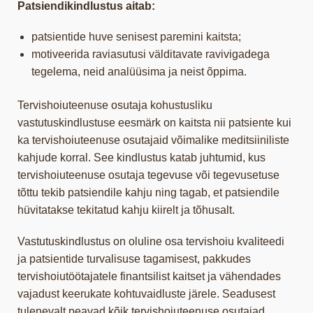
Patsiendikindlustus aitab:
patsientide huve senisest paremini kaitsta;
motiveerida raviasutusi välditavate ravivigadega
tegelema, neid analüüsima ja neist õppima.
Tervishoiuteenuse osutaja kohustusliku
vastutuskindlustuse eesmärk on kaitsta nii patsiente kui
ka tervishoiuteenuse osutajaid võimalike meditsiiniliste
kahjude korral. See kindlustus katab juhtumid, kus
tervishoiuteenuse osutaja tegevuse või tegevusetuse
tõttu tekib patsiendile kahju ning tagab, et patsiendile
hüvitatakse tekitatud kahju kiirelt ja tõhusalt.
Vastutuskindlustus on oluline osa tervishoiu kvaliteedi
ja patsientide turvalisuse tagamisest, pakkudes
tervishoiutöötajatele finantsilist kaitset ja vähendades
vajadust keerukate kohtuvaidluste järele. Seadusest
tulenevalt peavad kõik tervishoiuteenuse osutajad,