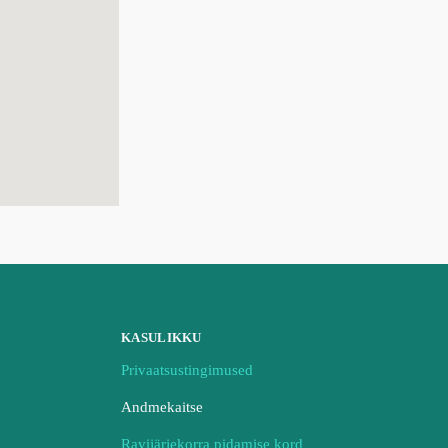
KASULIKKU
Privaatsustingimused
Andmekaitse
Ravijärjekorra pidamise kord