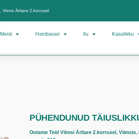
 Viimsi Äritare.2.korrusel
Meist
Hambaravi
Ilu
Kasulikku
PÜHENDUNUD TÄIUSLIKK
Ootame Teid Viimsi Äritare 2.korrusel, Viimsis,