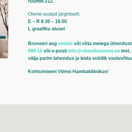
ruumis 212.
Oleme avatud järgmiselt:
E – R 8.30 – 16.00
L graafiku alusel
Broneeri aeg
veebis
või võta meiega ühendust 
999 10
või e-posti
info@viimsihammas.ee
teel,
välja parim lahendus ja leida sobilik vastuvõtu
Kohtumiseni Viimsi Hambakliinikus!