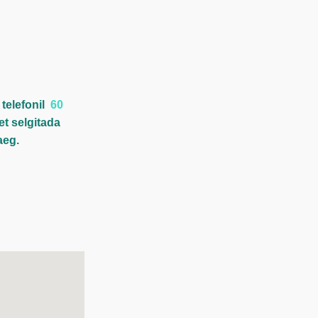
telefonil
60
 et selgitada
aeg.