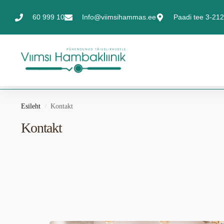
60 999 10
Info@viimsihammas.ee
Paadi tee 3-212,
Esileht
Kontakt
/
Kontakt