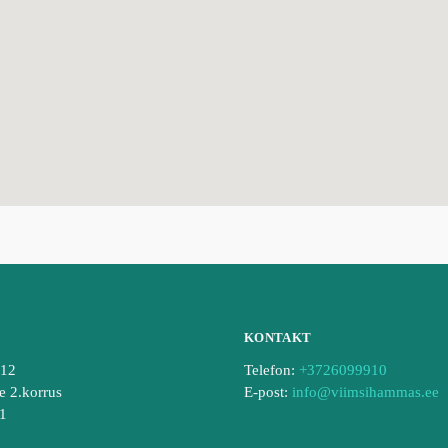
KONTAKT
212
Telefon:
+3726099910
e 2.korrus
E-post:
info@viimsihammas.ee
01