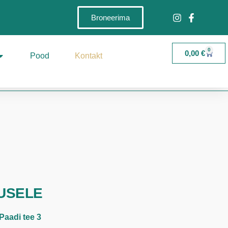
Broneerima
0
0,00
€
Pood
Kontakt
USELE
 Paadi tee 3