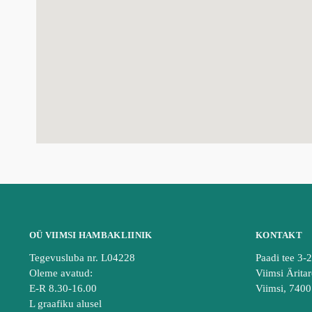
OÜ VIIMSI HAMBAKLIINIK
KONTAKT
Tegevusluba nr. L04228
Paadi tee 3-
Oleme avatud:
Viimsi Äritar
E-R 8.30-16.00
Viimsi, 740
L graafiku alusel