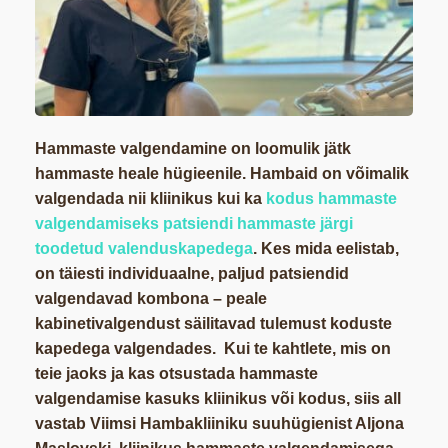
Hammaste valgendamine on loomulik jätk
hammaste heale hügieenile. Hambaid on võimalik
valgendada nii kliinikus kui ka
kodus hammaste
valgendamiseks patsiendi hammaste järgi
toodetud valenduskapedega
. Kes mida eelistab,
on täiesti individuaalne, paljud patsiendid
valgendavad kombona – peale
kabinetivalgendust säilitavad tulemust koduste
kapedega valgendades. Kui te kahtlete, mis on
teie jaoks ja kas otsustada hammaste
valgendamise kasuks kliinikus või kodus, siis all
vastab Viimsi Hambakliiniku suuhügienist Aljona