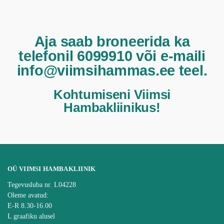
Aja saab broneerida ka
telefonil 6099910 või e-maili
info@viimsihammas.ee teel.
Kohtumiseni Viimsi
Hambakliinikus!
OÜ VIIMSI HAMBAKLIINIK
Tegevusluba nr. L04228
Oleme avatud:
E-R 8.30-16.00
L graafiku alusel