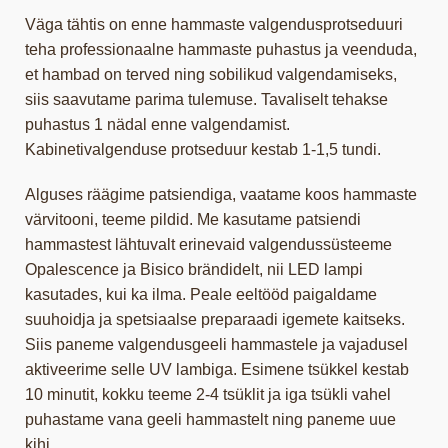
Väga tähtis on enne hammaste valgendusprotseduuri
teha professionaalne hammaste puhastus ja veenduda,
et hambad on terved ning sobilikud valgendamiseks,
siis saavutame parima tulemuse. Tavaliselt tehakse
puhastus 1 nädal enne valgendamist.
Kabinetivalgenduse protseduur kestab 1-1,5 tundi.
Alguses räägime patsiendiga, vaatame koos hammaste
värvitooni, teeme pildid. Me kasutame patsiendi
hammastest lähtuvalt erinevaid valgendussüsteeme
Opalescence ja Bisico brändidelt, nii LED lampi
kasutades, kui ka ilma. Peale eeltööd paigaldame
suuhoidja ja spetsiaalse preparaadi igemete kaitseks.
Siis paneme valgendusgeeli hammastele ja vajadusel
aktiveerime selle UV lambiga. Esimene tsükkel kestab
10 minutit, kokku teeme 2-4 tsüklit ja iga tsükli vahel
puhastame vana geeli hammastelt ning paneme uue
kihi.