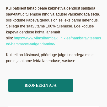
Kui patsient tahab peale kabinetivalgendust säilitada
saavutatud tulemuse ning vajadusel värskendada seda,
siis kodune kapevalgendus on selleks parim lahendus.
Sellega me saavutame 100% tulemuse. Loe koduse
kapevalgenduse kohta lähemalt
siin:
https://www.viimsihambakliinik.ee/hambaraviteenus
ed/hammaste-valgendamine/
Kui teil on küsimusi, pöörduge julgelt nendega meie
poole ja aitame leida lahenduse, vastuse.
BRONEERIN AJA