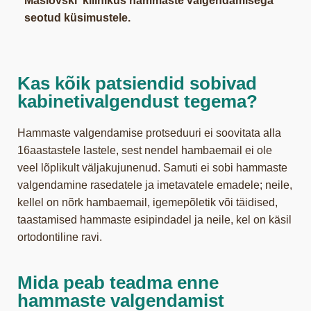
Maslovski kliinikus hammaste valgendamisega
seotud küsimustele.
Kas kõik patsiendid sobivad
kabinetivalgendust tegema?
Hammaste valgendamise protseduuri ei soovitata alla
16aastastele lastele, sest nendel hambaemail ei ole
veel lõplikult väljakujunenud. Samuti ei sobi hammaste
valgendamine rasedatele ja imetavatele emadele; neile,
kellel on nõrk hambaemail, igemepõletik või täidised,
taastamised hammaste esipindadel ja neile, kel on käsil
ortodontiline ravi.
Mida peab teadma enne
hammaste valgendamist