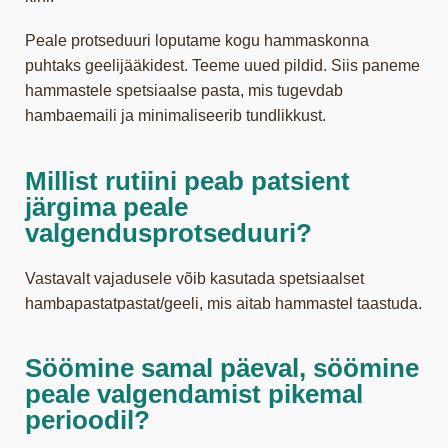
Peale protseduuri loputame kogu hammaskonna
puhtaks geelijääkidest. Teeme uued pildid. Siis paneme
hammastele spetsiaalse pasta, mis tugevdab
hambaemaili ja minimaliseerib tundlikkust.
Millist rutiini peab patsient
järgima peale
valgendusprotseduuri?
Vastavalt vajadusele võib kasutada spetsiaalset
hambapastatpastat/geeli, mis aitab hammastel taastuda.
Söömine samal päeval, söömine
peale valgendamist pikemal
perioodil?