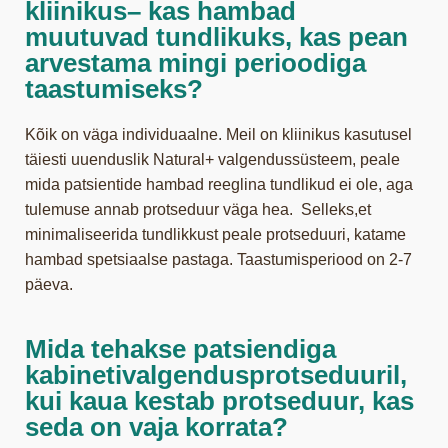
kliinikus– kas hambad
muutuvad tundlikuks, kas pean
arvestama mingi perioodiga
taastumiseks?
Kõik on väga individuaalne. Meil on kliinikus kasutusel
täiesti uuenduslik Natural+ valgendussüsteem, peale
mida patsientide hambad reeglina tundlikud ei ole, aga
tulemuse annab protseduur väga hea. Selleks,et
minimaliseerida tundlikkust peale protseduuri, katame
hambad spetsiaalse pastaga. Taastumisperiood on 2-7
päeva.
Mida tehakse patsiendiga
kabinetivalgendusprotseduuril,
kui kaua kestab protseduur, kas
seda on vaja korrata?