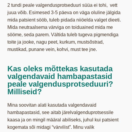
2 tundi peale valgendusprotseduuri süüa ei tohi, vett
juua võib. Esimesed 3-5 päeva on väga oluline jälgida
mida patsient sööb, tuleb pidada niiöelda valget dieeti.
Mida neutraalsema värviga on toiduained mida me
sööme, seda parem. Vältida tuleb tugeva pigmendiga
toite ja jooke, nagu peet, kurkum, mustsõstrad,
mustikad, punane vein, kohvi, must tee jne.
Kas oleks mõttekas kasutada
valgendavaid hambapastasid
peale valgendusprotseduuri?
Milliseid?
Mina soovitan alati kasutada valgendavaid
hambapastasid, see aitab järelvalgenduprotsessile
kaasa ja on mingil määral abiliseks, juhul kui patsient
kogemata sõi midagi “värvilist”. Minu valik