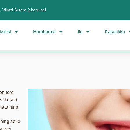
 Viimsi Äritare.2.korrusel
Meist
Hambaravi
Ilu
Kasulikku
on tore
väikesed
mata ning
ning selle
see ei