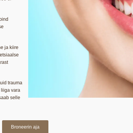
pind
se
 ja kiire
etsiaalse
rast
kuid trauma
liiga vara
saab selle
Broneerin aja