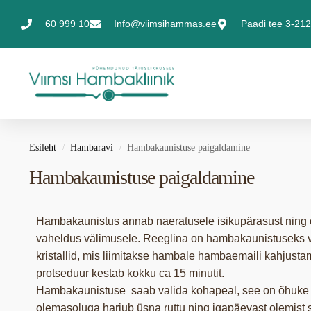
60 999 10
Info@viimsihammas.ee
Paadi tee 3-212,
Esileht
Hambaravi
Hambakaunistuse paigaldamine
/
/
Hambakaunistuse paigaldamine
Hambakaunistus annab naeratusele isikupärasust ning 
vaheldus välimusele. Reeglina on hambakaunistuseks 
kristallid, mis liimitakse hambale hambaemaili kahjusta
protseduur kestab kokku ca 15 minutit.
Hambakaunistuse saab valida kohapeal, see on õhuke 
olemasoluga harjub üsna ruttu ning igapäevast olemist 