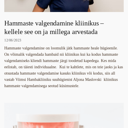
Hammaste valgendamine kliinikus –
kellele see on ja millega arvestada
12/06/2023
Hammaste valgendamine on loomulik jätk hammaste heale hügieenile.
On võimalik valgendada hambaid nii kliinikus kui ka kodus hammaste
valgendamiseks kliendi hammaste järgi toodetud kapedega. Kes mida
eelistab, on täiesti individuaalne. Kui te kahtlete, mis on teie jaoks ja kas
otsustada hammaste valgendamise kasuks kliinikus või kodus, siis all
vastab Viimsi Hambakliiniku suuhügienist Aljona Maslovski kliinikus
hammaste valgendamisega seotud küsimustele.