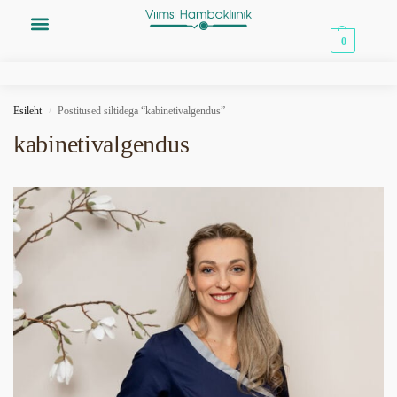
0,00
€
0
Esileht
Postitused siltidega “kabinetivalgendus”
/
kabinetivalgendus