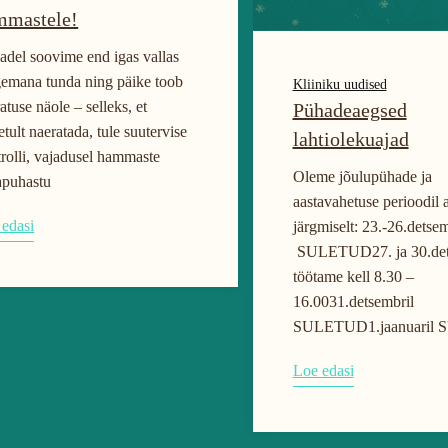
mmastele!
del soovime end igas vallas
gemana tunda ning päike toob
Kliiniku uudised
atuse näole – selleks, et
Pühadeaegsed
tult naeratada, tule suutervise
lahtiolekuajad
rolli, vajadusel hammaste
Oleme jõulupühade ja
apuhastu
aastavahetuse perioodil 
 edasi
järgmiselt: 23.-26.detse
SULETUD27. ja 30.det
töötame kell 8.30 –
16.0031.detsembril
SULETUD1.jaanuaril 
Loe edasi