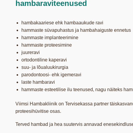
hambaraviteenused
hambakaariese ehk hambaaukude ravi
hammaste süvapuhastus ja hambahaiguste ennetus
hammaste implanteerimine
hammaste proteesimine
juureravi
ortodontiline kaperavi
suu- ja lõualuukirurgia
parodontoosi- ehk igemeravi
laste hambaravi
hammaste esteetilise ilu teenused, nagu näiteks h
Viimsi Hambakliinik on Tervisekassa partner täiskasvanu
proteesihüvitise osas.
Terved hambad ja hea suutervis annavad enesekindlus