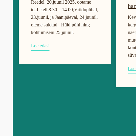
Reedel, 20.juunil 2025, ootame
ha
teid kell 8.30 – 14.00;Võidupühal,
23.juunil, ja Jaanipäeval, 24.juunil,
Keva
oleme suletud. Häid pühi ning
ker
kohtumiseni 25.juunil.
naer
mure
Loe edasi
kont
süv
Loe