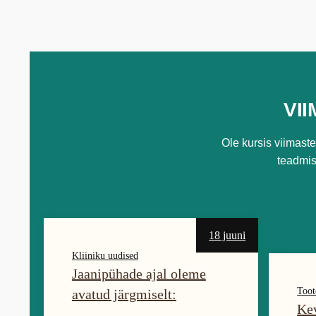
VI
Ole kursis viimast
teadmi
18 juuni
Kliiniku uudised
Jaanipühade ajal oleme
Toot
avatud järgmiselt:
Ke