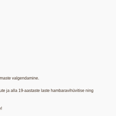
ammaste valgendamine.
te ja alla 19-aastaste laste hambaravihüvitise ning
e!