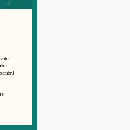
avatud
mber
sembril
SUL