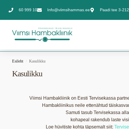
60 999 10
Info@viimsihammas.ee
Paadi tee 3-212,
Esileht
Kasulikku
/
Kasulikku
Viimsi Hambakliinik on Eesti Tervisekassa partn
Hambakliinikus neile ettenähtud täiskasvan
Samuti tasub Tervisekassa all
kohapeal rakendub laste visii
Loe hüvitiste kohta täpsemalt siit:
Tervis