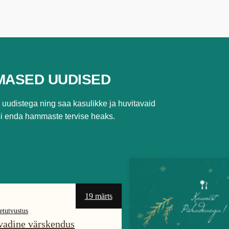
IMASED UUDISED
e uudistega ning saa kasulikke ja huvitavaid
si
enda hammaste tervise heaks.
19 märts
etutvustus
vadine värskendus