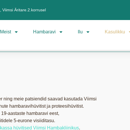
 Viimsi Äritare.2.korrusel
Meist
Hambaravi
Ilu
Kasulikku
er ning meie patsiendid saavad kasutada Viimsi
ute hambaravihüvitist ja proteesihüvitist.
a 19-aastaste hambaravi eest,
tidele 5-eurone visiiditasu.
ekassa hüvitised Viimsi Hambakliinikus
.