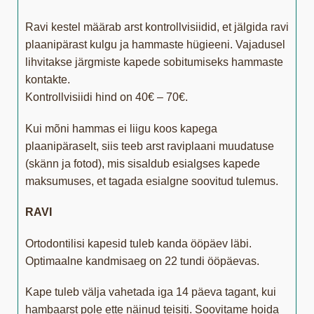
Ravi kestel määrab arst kontrollvisiidid, et jälgida ravi
plaanipärast kulgu ja hammaste hügieeni. Vajadusel
lihvitakse järgmiste kapede sobitumiseks hammaste
kontakte.
Kontrollvisiidi hind on 40€ – 70€.
Kui mõni hammas ei liigu koos kapega
plaanipäraselt, siis teeb arst raviplaani muudatuse
(skänn ja fotod), mis sisaldub esialgses kapede
maksumuses, et tagada esialgne soovitud tulemus.
RAVI
Ortodontilisi kapesid tuleb kanda ööpäev läbi.
Optimaalne kandmisaeg on 22 tundi ööpäevas.
Kape tuleb välja vahetada iga 14 päeva tagant, kui
hambaarst pole ette näinud teisiti. Soovitame hoida