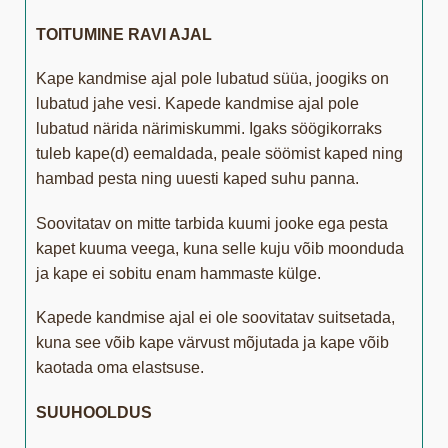
TOITUMINE RAVI AJAL
Kape kandmise ajal pole lubatud süüa, joogiks on
lubatud jahe vesi. Kapede kandmise ajal pole
lubatud närida närimiskummi. Igaks söögikorraks
tuleb kape(d) eemaldada, peale söömist kaped ning
hambad pesta ning uuesti kaped suhu panna.
Soovitatav on mitte tarbida kuumi jooke ega pesta
kapet kuuma veega, kuna selle kuju võib moonduda
ja kape ei sobitu enam hammaste külge.
Kapede kandmise ajal ei ole soovitatav suitsetada,
kuna see võib kape värvust mõjutada ja kape võib
kaotada oma elastsuse.
SUUHOOLDUS