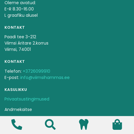
Oleme avatud:
E-R 8.30-16.00
L graafiku alusel
KONTAKT
Paadi tee 3-212
Viimsi Äritare 2.korrus
Viimsi, 74001
KONTAKT
Telefon:
+3726099910
E-post:
info@viimsihammas.ee
KASULIKKU
Privaatsustingimused
Andmekaitse
Ravijärjekorra pidamise kord