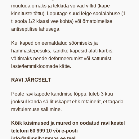
muutuda õrnaks ja tekkida võivad villid (kape
kinnituste tõttu). Loputage suud leige soolalahuse (1
tl soola 1/2 klaasi vee kohta) või õrnatoimelise
antiseptilise lahusega.
Kui kaped on eemaldatud söömiseks ja
hammastepesuks, kandke kapesid alati karbis,
vältimaks nende deformeerumist või sattumist
laste/lemmikloomade kätte.
RAVI JÄRGSELT
Peale ravikapede kandmise lõppu, tuleb 3 kuu
jooksul kanda säilituskapet ehk retainerit, et tagada
ravitulemuse säilimine.
Kõik küsimused ja mured on oodatud ravi kestel
telefoni 60 999 10 või e-posti
info@viimsihammas.ee teel.