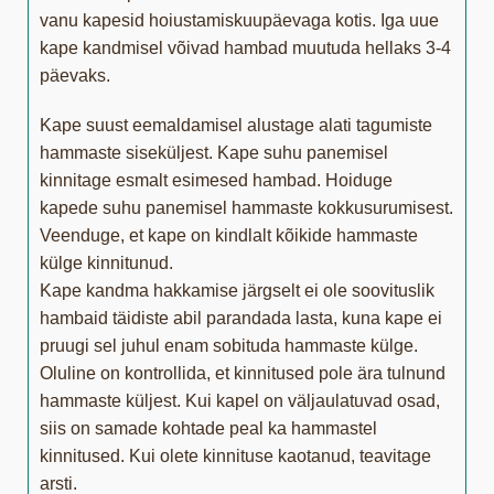
vanu kapesid hoiustamiskuupäevaga kotis. Iga uue
kape kandmisel võivad hambad muutuda hellaks 3-4
päevaks.
Kape suust eemaldamisel alustage alati tagumiste
hammaste siseküljest. Kape suhu panemisel
kinnitage esmalt esimesed hambad. Hoiduge
kapede suhu panemisel hammaste kokkusurumisest.
Veenduge, et kape on kindlalt kõikide hammaste
külge kinnitunud.
Kape kandma hakkamise järgselt ei ole soovituslik
hambaid täidiste abil parandada lasta, kuna kape ei
pruugi sel juhul enam sobituda hammaste külge.
Oluline on kontrollida, et kinnitused pole ära tulnund
hammaste küljest. Kui kapel on väljaulatuvad osad,
siis on samade kohtade peal ka hammastel
kinnitused. Kui olete kinnituse kaotanud, teavitage
arsti.