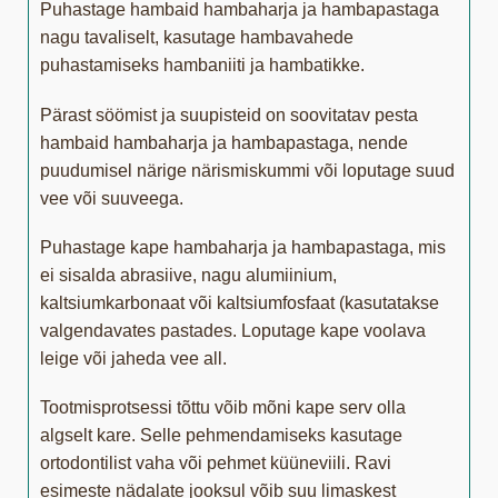
Puhastage hambaid hambaharja ja hambapastaga
nagu tavaliselt, kasutage hambavahede
puhastamiseks hambaniiti ja hambatikke.
Pärast söömist ja suupisteid on soovitatav pesta
hambaid hambaharja ja hambapastaga, nende
puudumisel närige närismiskummi või loputage suud
vee või suuveega.
Puhastage kape hambaharja ja hambapastaga, mis
ei sisalda abrasiive, nagu alumiinium,
kaltsiumkarbonaat või kaltsiumfosfaat (kasutatakse
valgendavates pastades. Loputage kape voolava
leige või jaheda vee all.
Tootmisprotsessi tõttu võib mõni kape serv olla
algselt kare. Selle pehmendamiseks kasutage
ortodontilist vaha või pehmet küüneviili. Ravi
esimeste nädalate jooksul võib suu limaskest