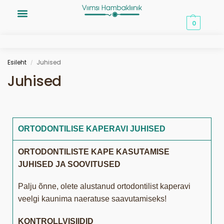
0,00
€
0
Esileht
Juhised
/
Juhised
ORTODONTILISE KAPERAVI JUHISED
ORTODONTILISTE KAPE KASUTAMISE
JUHISED JA SOOVITUSED
Palju õnne, olete alustanud ortodontilist kaperavi
veelgi kaunima naeratuse saavutamiseks!
KONTROLLVISIIDID