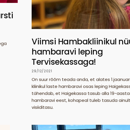
sti
Viimsi Hambakliinikul nü
ega
hambaravi leping
Tervisekassaga!
29/12/2021
On suur rõõm teada anda, et alates 1.jaanuar
kliinikul laste hambaravi osas leping Haigeka
tähendab, et Haigekassa tasub alla 19-aasta
hambaravi eest, kohapeal tuleb tasuda ainul
visiiditasu.