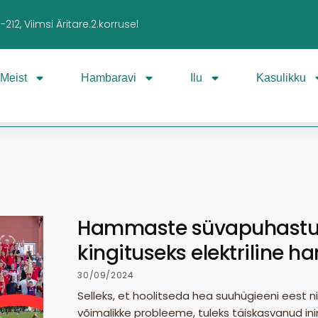
212, Viimsi Äritare.2.korrusel
Meist
Hambaravi
Ilu
Kasulikku
Hammaste süvapuhast
kingituseks elektriline 
30/09/2024
Selleks, et hoolitseda hea suuhügieeni eest 
võimalikke probleeme, tuleks täiskasvanud in