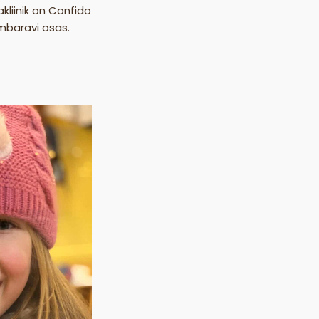
liinik on Confido
ambaravi osas.