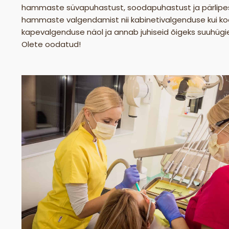
hammaste süvapuhastust, soodapuhastust ja pärlipe
hammaste valgendamist nii kabinetivalgenduse kui k
kapevalgenduse näol ja annab juhiseid õigeks suuhügie
Olete oodatud!