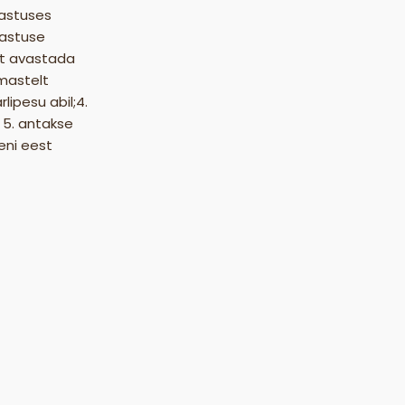
hastuses
astuse
 et avastada
mastelt
ipesu abil;4.
 5. antakse
eni eest