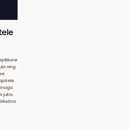
tele
tepikkune
ubi ning
ise
ajatele
sõnaga
õi juba
ärksõna