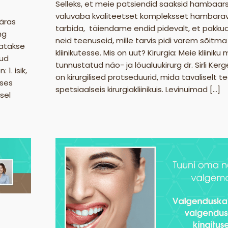
Selleks, et meie patsiendid saaksid hambaarst
valuvaba kvaliteetset kompleksset hambara
ääras
tarbida, täiendame endid pidevalt, et pakku
ng
neid teenuseid, mille tarvis pidi varem sõitma
satakse
kliinikutesse. Mis on uut? Kirurgia: Meie kliini
tud
tunnustatud näo- ja lõualuukirurg dr. Sirli Ker
1. isik,
on kirurgilised protseduurid, mida tavaliselt 
uses
spetsiaalseis kirurgiakliinikuis. Levinuimad […]
sel