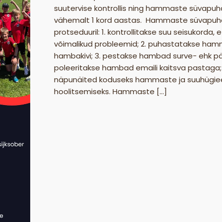
suutervise kontrollis ning hammaste süvapu
vähemalt 1 kord aastas. Hammaste süvapuh
protseduuril: 1. kontrollitakse suu seisukorda,
võimalikud probleemid; 2. puhastatakse ham
hambakivi; 3. pestakse hambad surve- ehk pärl
poleeritakse hambad emaili kaitsva pastaga;
näpunäited koduseks hammaste ja suuhügie
hoolitsemiseks. Hammaste […]