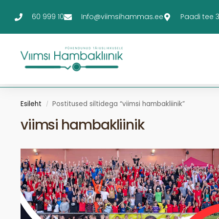
60 999 10
Info@viimsihammas.ee
Paadi tee 3-
Esileht
Postitused siltidega “viimsi hambakliinik”
/
viimsi hambakliinik