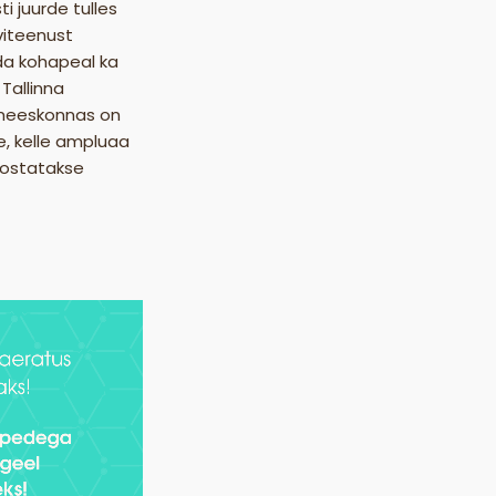
i juurde tulles
viteenust
da kohapeal ka
 Tallinna
ku meeskonnas on
ge, kelle ampluaa
teostatakse