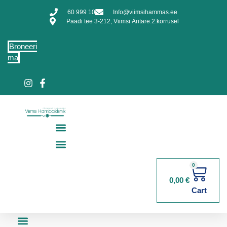
60 999 10
Info@viimsihammas.ee
Paadi tee 3-212, Viimsi Äritare.2.korrusel
Broneeri
ma
0
0,00
€
Cart