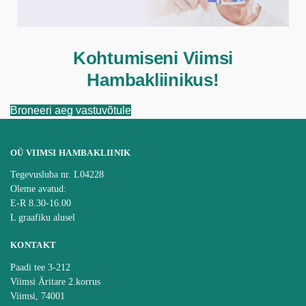
Kohtumiseni Viimsi
Hambakliinikus!
Broneeri aeg vastuvõtule
OÜ VIIMSI HAMBAKLIINIK
Tegevusluba nr. L04228
Oleme avatud:
E-R 8.30-16.00
L graafiku alusel
KONTAKT
Paadi tee 3-212
Viimsi Äritare 2.korrus
Viimsi, 74001