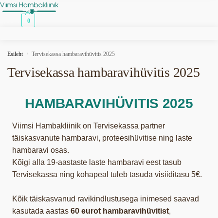
0,00
€
0
Esileht
Tervisekassa hambaravihüvitis 2025
/
Tervisekassa hambaravihüvitis 2025
HAMBARAVIHÜVITIS 2025
Viimsi Hambakliinik on Tervisekassa partner
täiskasvanute hambaravi, proteesihüvitise ning laste
hambaravi osas.
Kõigi alla 19-aastaste laste hambaravi eest tasub
Tervisekassa ning kohapeal tuleb tasuda visiiditasu 5€.
Kõik täiskasvanud ravikindlustusega inimesed saavad
kasutada aastas
60 eurot hambaravihüvitist
,