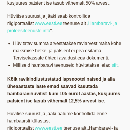
kusjuures patsient ise tasub vähemalt 50% arvest.
Hüvitise suurust ja jääki saab kontrollida
riigiportaalist
www.eesti.ee
teenuse alt „
Hambaravi- ja
proteesiteenuste info
“.
Hüvitatav summa arvestatakse raviarvest maha kohe
maksmise hetkel ja patsient ei pea esitama
Tervisekassale ühtegi avaldust ega dokumenti.
Milliseid hambaravi teenuseid hüvitatakse leiad
siit
.
Kõik ravikindlustustatud lapseootel naised ja alla
üheaastaste laste emad saavad kasutada
hambaravihüvitist kuni 105 eurot aastas, kusjuures
patsient ise tasub vähemalt 12,5% arvest ise.
Hüvitise suurust ja jääki palume kontrollida enne
hambaarsti külastust
riigiportaalist
www.eesti.ee
teenuse alt „Hambaravi- ja