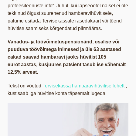
proteesiteenuste info“. Juhul, kui lapseootel naisel ei ole
tekkinud õigust suurenenud hambaravihüvitisele,
palume esitada Tervisekassale rasedakaart või tõend
hüvitise saamiseks kõrgendatud piirmääras.
Vanadus- ja töövõimetuspensionärid, osalise või
puuduva töövõimega inimesed ja üle 63 aastased
eakad saavad hambaravi jaoks hüvitist 105
eurot aastas, kusjuures patsient tasub ise vähemalt
12,5% arvest.
Tekst on võetud
Tervisekassa hambaravihüvitise lehelt
,
kust saab iga hüvitise kohta täpsemalt lugeda.