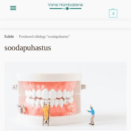
0,00
€
0
Esileht
Postitused siltidega “soodapuhastus”
/
soodapuhastus