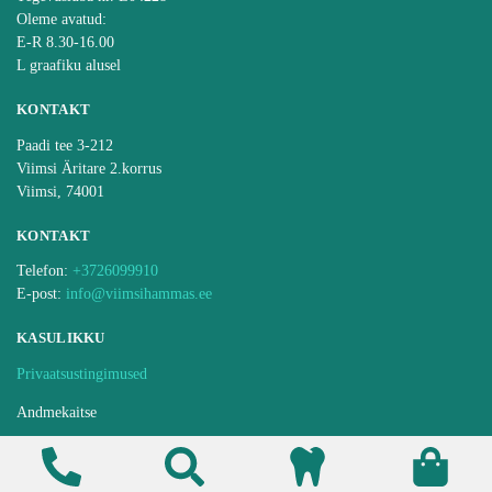
Oleme avatud:
E-R 8.30-16.00
L graafiku alusel
KONTAKT
Paadi tee 3-212
Viimsi Äritare 2.korrus
Viimsi, 74001
KONTAKT
Telefon:
+3726099910
E-post:
info@viimsihammas.ee
KASULIKKU
Privaatsustingimused
Andmekaitse
Ravijärjekorra pidamise kord