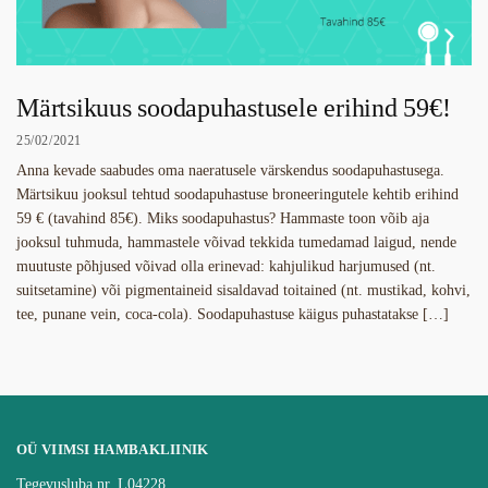
Märtsikuus soodapuhastusele erihind 59€!
25/02/2021
Anna kevade saabudes oma naeratusele värskendus soodapuhastusega.
Märtsikuu jooksul tehtud soodapuhastuse broneeringutele kehtib erihind
59 € (tavahind 85€). Miks soodapuhastus? Hammaste toon võib aja
jooksul tuhmuda, hammastele võivad tekkida tumedamad laigud, nende
muutuste põhjused võivad olla erinevad: kahjulikud harjumused (nt.
suitsetamine) või pigmentaineid sisaldavad toitained (nt. mustikad, kohvi,
tee, punane vein, coca-cola). Soodapuhastuse käigus puhastatakse […]
OÜ VIIMSI HAMBAKLIINIK
Tegevusluba nr. L04228