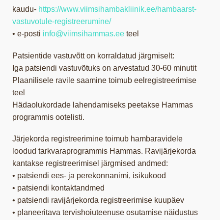
kaudu-
https://www.viimsihambakliinik.ee/hambaarst-
vastuvotule-registreerumine/
• e-posti
info@viimsihammas.ee
teel
Patsientide vastuvõtt on korraldatud järgmiselt:
Iga patsiendi vastuvõtuks on arvestatud 30-60 minutit
Plaanilisele ravile saamine toimub eelregistreerimise
teel
Hädaolukordade lahendamiseks peetakse Hammas
programmis ootelisti.
Järjekorda registreerimine toimub hambaravidele
loodud tarkvaraprogrammis Hammas. Ravijärjekorda
kantakse registreerimisel järgmised andmed:
• patsiendi ees- ja perekonnanimi, isikukood
• patsiendi kontaktandmed
• patsiendi ravijärjekorda registreerimise kuupäev
• planeeritava tervishoiuteenuse osutamise näidustus