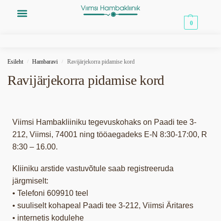
0,00
€
0
Esileht
Hambaravi
Ravijärjekorra pidamise kord
/
/
Ravijärjekorra pidamise kord
Viimsi Hambakliiniku tegevuskohaks on Paadi tee 3-
212, Viimsi, 74001 ning tööaegadeks E-N 8:30-17:00, R
8:30 – 16.00.
Kliiniku arstide vastuvõtule saab registreeruda
järgmiselt:
• Telefoni 609910 teel
• suuliselt kohapeal Paadi tee 3-212, Viimsi Äritares
• internetis kodulehe