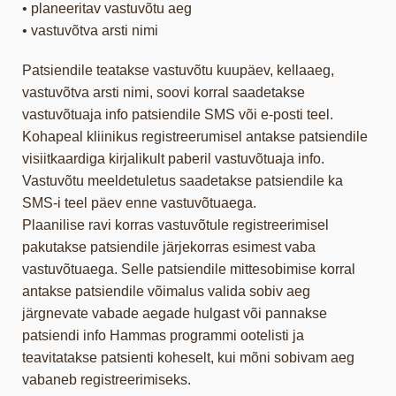
• planeeritav vastuvõtu aeg
• vastuvõtva arsti nimi
Patsiendile teatakse vastuvõtu kuupäev, kellaaeg,
vastuvõtva arsti nimi, soovi korral saadetakse
vastuvõtuaja info patsiendile SMS või e-posti teel.
Kohapeal kliinikus registreerumisel antakse patsiendile
visiitkaardiga kirjalikult paberil vastuvõtuaja info.
Vastuvõtu meeldetuletus saadetakse patsiendile ka
SMS-i teel päev enne vastuvõtuaega.
Plaanilise ravi korras vastuvõtule registreerimisel
pakutakse patsiendile järjekorras esimest vaba
vastuvõtuaega. Selle patsiendile mittesobimise korral
antakse patsiendile võimalus valida sobiv aeg
järgnevate vabade aegade hulgast või pannakse
patsiendi info Hammas programmi ootelisti ja
teavitatakse patsienti koheselt, kui mõni sobivam aeg
vabaneb registreerimiseks.