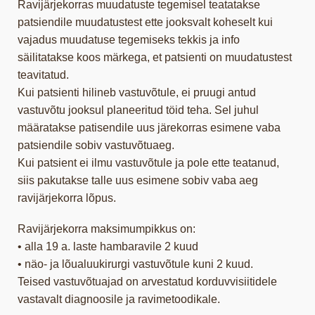
Ravijärjekorras muudatuste tegemisel teatatakse
patsiendile muudatustest ette jooksvalt koheselt kui
vajadus muudatuse tegemiseks tekkis ja info
säilitatakse koos märkega, et patsienti on muudatustest
teavitatud.
Kui patsienti hilineb vastuvõtule, ei pruugi antud
vastuvõtu jooksul planeeritud töid teha. Sel juhul
määratakse patisendile uus järekorras esimene vaba
patsiendile sobiv vastuvõtuaeg.
Kui patsient ei ilmu vastuvõtule ja pole ette teatanud,
siis pakutakse talle uus esimene sobiv vaba aeg
ravijärjekorra lõpus.
Ravijärjekorra maksimumpikkus on:
• alla 19 a. laste hambaravile 2 kuud
• näo- ja lõualuukirurgi vastuvõtule kuni 2 kuud.
Teised vastuvõtuajad on arvestatud korduvvisiitidele
vastavalt diagnoosile ja ravimetoodikale.