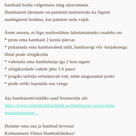
hambaid hoida valgemana ning säravamana.
Hambaarsti ülesanne on patsienti instrueerida ka õigesti
suuhügieeni hoidma, kui patsient seda vajab.
Ärme unusta, et õige suuhoolduse lahutamatuteks osadeks on:
* pesta oma hambaid 2 korda päevas
* puhastada oma hambavahed niidi, hambaorgi või -harjakesega
õhtul peale söögikorda
* vahetada oma hambaharja iga 2 kuu tagant
* söögikordade vahele jätta 3 h pausi
* joogiks tarbida eelistatavalt vett, mitte magustatud jooke
* peale sööki loputada suu veega
Aja hambaarstivisiidiks saad broneerida siit:
https://www.viimsihambakliinik.ee/hambaarst-vastuvotule-
registreerumine/ .
Hoiame oma suu ja hambad tervena!
Kohtumiseni Viimsi Hambakliinikus!