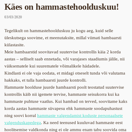
Käes on hammastehoolduskuu!
03/03/2020
Tegelikult on hammastehoolduskuu ju kogu aeg, kuid selle
üleskutsega soovime, et meenutaksite, millal viimati hambaarsti
külastasite.
Meie hambaarstid soovitavad suutervise kontrollis käia 2 korda
aastas – selliselt saab ennetada, või varajases staadiumis jälile, nii
väiksematele kui suurematele võimalikele hädadele.
Kindlasti ei ole vaja oodata, et midagi otseselt tunda või valutama
hakkaks, et tulla hambaarsti juurde kontrolli.
Hammaste hoolduse juurde hambaarsti poolt teostatud suutervise
kontrollis käib nii igemete tervise, hammaste seisukorra kui ka
hammaste puhtuse vaatlus. Kui hambad on terved, soovitame kaks
korda aastas hammaste süvapesu ehk hammaste soodapuhastust
ning soovi korral
hammaste valgendamist koduste personaalsete
valgenduskapedega
. Ka need teenused kuuluvad hammaste eest
hoolitsemise valdkonda ning ei ole ammu enam tabu soovida oma