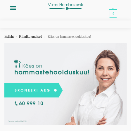
0,00
€
0
Esileht
Kliiniku uudised
Käes on hammastehoolduskuu!
/
/