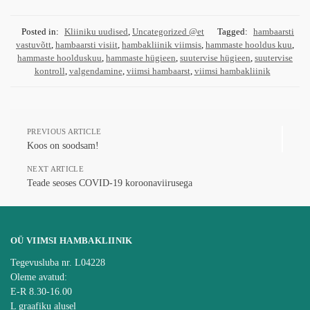
Posted in:
Kliiniku uudised
,
Uncategorized @et
Tagged:
hambaarsti
vastuvõtt
,
hambaarsti visiit
,
hambakliinik viimsis
,
hammaste hooldus kuu
,
hammaste hoolduskuu
,
hammaste hügieen
,
suutervise hügieen
,
suutervise
kontroll
,
valgendamine
,
viimsi hambaarst
,
viimsi hambakliinik
PREVIOUS ARTICLE
Koos on soodsam!
NEXT ARTICLE
Teade seoses COVID-19 koroonaviirusega
OÜ VIIMSI HAMBAKLIINIK
Tegevusluba nr. L04228
Oleme avatud:
E-R 8.30-16.00
L graafiku alusel