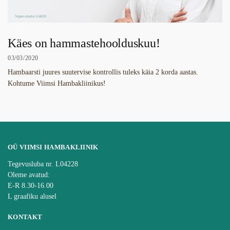
Käes on hammastehoolduskuu!
03/03/2020
Hambaarsti juures suutervise kontrollis tuleks käia 2 korda aastas.
Kohtume Viimsi Hambakliinikus!
OÜ VIIMSI HAMBAKLIINIK
Tegevusluba nr. L04228
Oleme avatud:
E-R 8.30-16.00
L graafiku alusel
KONTAKT