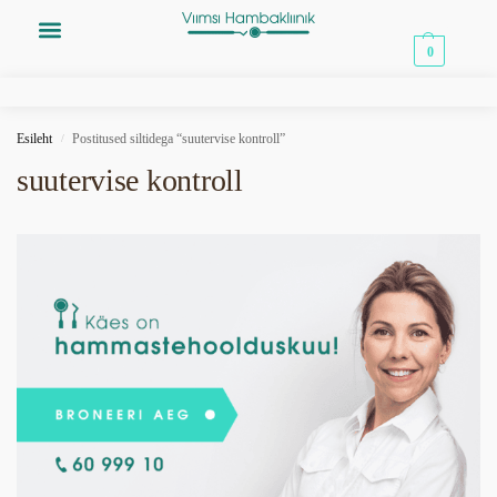
0,00
€
0
Esileht
Postitused siltidega “suutervise kontroll”
/
suutervise kontroll