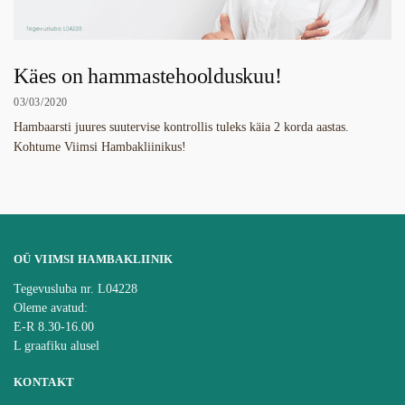
Käes on hammastehoolduskuu!
03/03/2020
Hambaarsti juures suutervise kontrollis tuleks käia 2 korda aastas.
Kohtume Viimsi Hambakliinikus!
OÜ VIIMSI HAMBAKLIINIK
Tegevusluba nr. L04228
Oleme avatud:
E-R 8.30-16.00
L graafiku alusel
KONTAKT