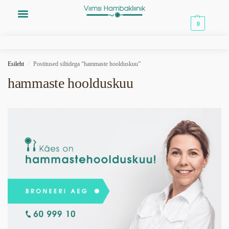
0,00
€
0
Esileht
Postitused siltidega “hammaste hoolduskuu”
/
hammaste hoolduskuu