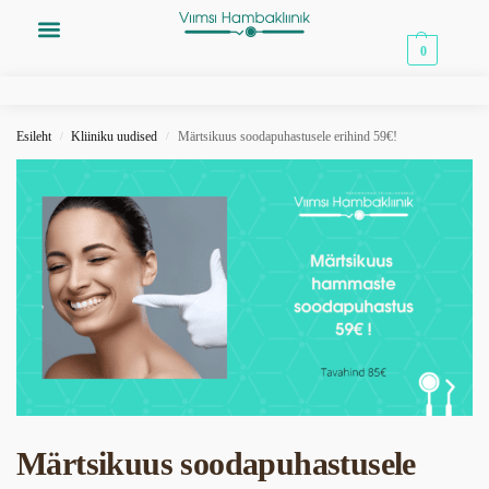
0,00
€
0
Esileht
Kliiniku uudised
Märtsikuus soodapuhastusele erihind 59€!
/
/
Märtsikuus soodapuhastusele