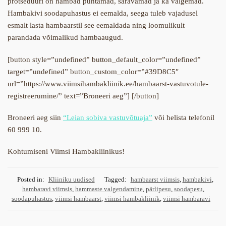
protseduuri on hambad puhtamad, säravamad ja ka valgemad.
Hambakivi soodapuhastus ei eemalda, seega tuleb vajadusel
esmalt lasta hambaarstil see eemaldada ning loomulikult
parandada võimalikud hambaaugud.
[button style=”undefined” button_default_color=”undefined”
target=”undefined” button_custom_color=”#39D8C5″
url=”https://www.viimsihambakliinik.ee/hambaarst-vastuvotule-
registreerumine/” text=”Broneeri aeg”] [/button]
Broneeri aeg siin
“Leian sobiva vastuvõtuaja”
või helista telefonil
60 999 10.
Kohtumiseni Viimsi Hambakliinikus!
Posted in:
Kliiniku uudised
Tagged:
hambaarst viimsis
,
hambakivi
,
hambaravi viimsis
,
hammaste valgendamine
,
pärlipesu
,
soodapesu
,
soodapuhastus
,
viimsi hambaarst
,
viimsi hambakliinik
,
viimsi hambaravi