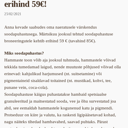
erihind 59€!
25/02/2021
Anna kevade saabudes oma naeratusele värskendus
soodapuhastusega. Märtsikuu jooksul tehtud soodapuhastuse
broneeringutele kehtib erihind 59 € (tavahind 85€).
Miks soodapuhastus?
Hammaste toon võib aja jooksul tuhmuda, hammastele võivad
tekkida tumedamad laigud, nende muutuste põhjused võivad olla
erinevad: kahjulikud harjumused (nt. suitsetamine) või
pigmentaineid sisaldavad toitained (nt. mustikad, kohvi, tee,
punane vein, coca-cola).
Soodapuhastuse käigus puhastatakse hambaid spetsiaalse
granuleeritud ja maitsestatud sooda, vee ja õhu survestatud joa
abil, see eemaldab hammastele kogunenud katu ja pigmendi.
Protseduur on kiire ja valutu, ka raskesti ligipääsetavad kohad,
nagu näiteks tihedad hambavahed, saavad puhtaks. Pärast