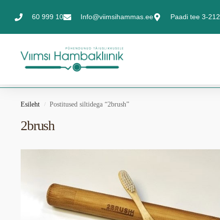
60 999 10
Info@viimsihammas.ee
Paadi tee 3-212,
Esileht
Postitused siltidega “2brush”
/
2brush