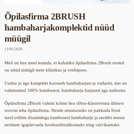
Õpilasfirma 2BRUSH
hambaharjakomplektid nüüd
müügil
11/02/2020
Meil on hea meel teatada, et kohaliku õpilasfirma 2Brush tooted
on nüüd müügil meie kliinikus ja veebipoes.
Uudne ja äge komplekt koosneb hambaharjast ja vutlarist, mis on
valmistatud 100% bambusest, hambaharja harjased aga nailonist.
Õpilasfirma 2Brush valmis kolme hea sõbra-klassivenna ühisest
soovist teha õpilasfirma. Nende missiooniks on pakkuda Eesti
turul eriliste disainidega bambusest hambaharju ja seeläbi muuta
eestlaste igapäevaelu loodussõbralikumaks ning värvikamaks.