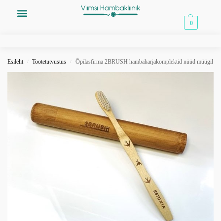
0,00
€
0
Esileht
Tootetutvustus
Õpilasfirma 2BRUSH hambaharjakomplektid nüüd müügil
/
/