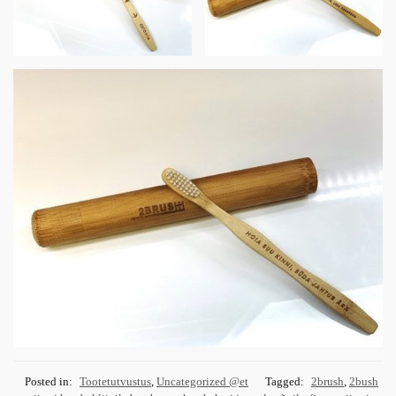
Posted in:
Tootetutvustus
,
Uncategorized @et
Tagged:
2brush
,
2bush