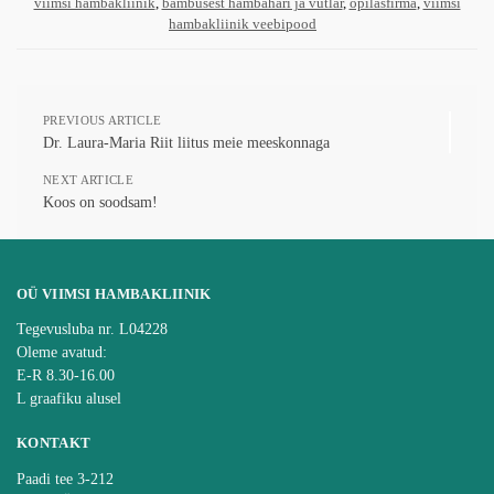
viimsi hambakliinik
,
bambusest hambahari ja vutlar
,
õpilasfirma
,
viimsi
hambakliinik veebipood
PREVIOUS ARTICLE
Dr. Laura-Maria Riit liitus meie meeskonnaga
NEXT ARTICLE
Koos on soodsam!
OÜ VIIMSI HAMBAKLIINIK
Tegevusluba nr. L04228
Oleme avatud:
E-R 8.30-16.00
L graafiku alusel
KONTAKT
Paadi tee 3-212