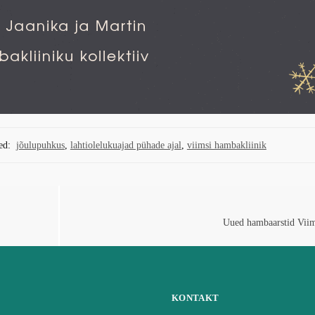
ed:
jõulupuhkus
,
lahtiolelukuajad pühade ajal
,
viimsi hambakliinik
Uued hambaarstid Viim
KONTAKT