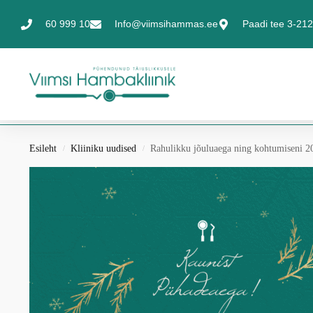
60 999 10
Info@viimsihammas.ee
Paadi tee 3-212,
Esileht
Kliiniku uudised
Rahulikku jõuluaega ning kohtumiseni 20
/
/