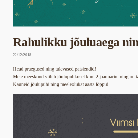
Rahulikku jõuluaega nin
22/12/2018
Head praegused ning tulevased patsiendid!
Meie meeskond viibib jõulupuhkusel kuni 2.jaanuarini ning on taas
Kauneid jõulupühi ning meeleolukat aasta lõppu!