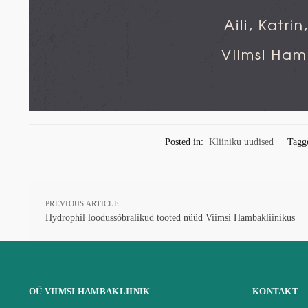
Posted in:
Kliiniku uudised
Tagg
PREVIOUS ARTICLE
Hydrophil loodussõbralikud tooted nüüd Viimsi Hambakliinikus
OÜ VIIMSI HAMBAKLIINIK
KONTAKT