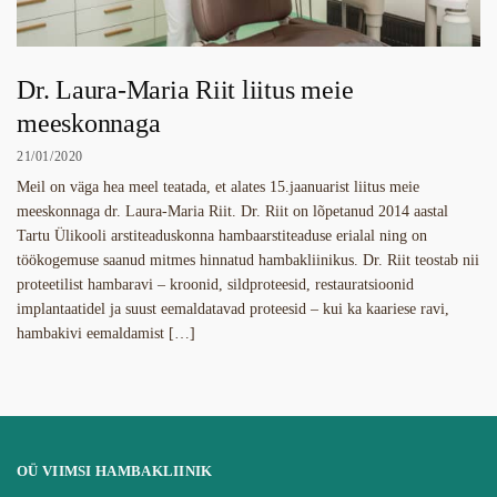
Dr. Laura-Maria Riit liitus meie
meeskonnaga
21/01/2020
Meil on väga hea meel teatada, et alates 15.jaanuarist liitus meie
meeskonnaga dr. Laura-Maria Riit. Dr. Riit on lõpetanud 2014 aastal
Tartu Ülikooli arstiteaduskonna hambaarstiteaduse erialal ning on
töökogemuse saanud mitmes hinnatud hambakliinikus. Dr. Riit teostab nii
proteetilist hambaravi – kroonid, sildproteesid, restauratsioonid
implantaatidel ja suust eemaldatavad proteesid – kui ka kaariese ravi,
hambakivi eemaldamist […]
OÜ VIIMSI HAMBAKLIINIK