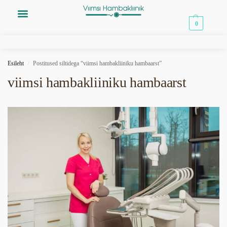
0,00
€
0
Esileht
Postitused siltidega “viimsi hambakliiniku hambaarst”
/
viimsi hambakliiniku hambaarst