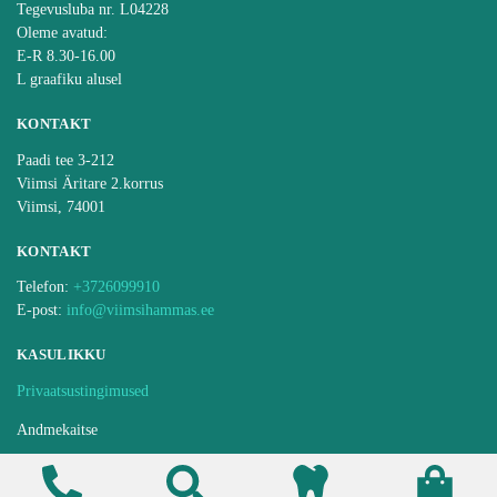
Tegevusluba nr. L04228
Oleme avatud:
E-R 8.30-16.00
L graafiku alusel
KONTAKT
Paadi tee 3-212
Viimsi Äritare 2.korrus
Viimsi, 74001
KONTAKT
Telefon:
+3726099910
E-post:
info@viimsihammas.ee
KASULIKKU
Privaatsustingimused
Andmekaitse
Ravijärjekorra pidamise kord