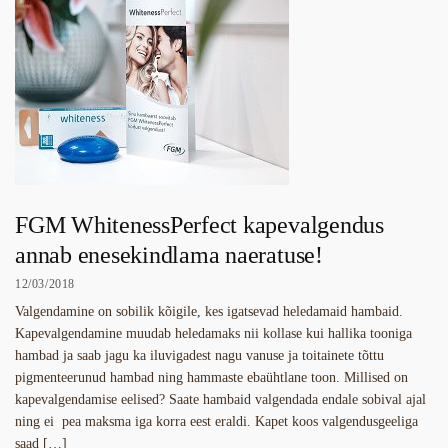
FGM WhitenessPerfect kapevalgendus
annab enesekindlama naeratuse!
12/03/2018
Valgendamine on sobilik kõigile, kes igatsevad heledamaid hambaid.
Kapevalgendamine muudab heledamaks nii kollase kui hallika tooniga
hambad ja saab jagu ka iluvigadest nagu vanuse ja toitainete tõttu
pigmenteerunud hambad ning hammaste ebaühtlane toon. Millised on
kapevalgendamise eelised? Saate hambaid valgendada endale sobival ajal
ning ei pea maksma iga korra eest eraldi. Kapet koos valgendusgeeliga
saad […]