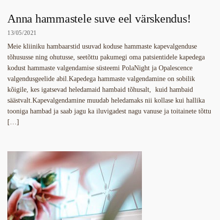
Anna hammastele suve eel värskendus!
13/05/2021
Meie kliiniku hambaarstid usuvad koduse hammaste kapevalgenduse
tõhususse ning ohutusse, seetõttu pakumegi oma patsientidele kapedega
kodust hammaste valgendamise süsteemi PolaNight ja Opalescence
valgendusgeelide abil.Kapedega hammaste valgendamine on sobilik
kõigile, kes igatsevad heledamaid hambaid tõhusalt, kuid hambaid
säästvalt.Kapevalgendamine muudab heledamaks nii kollase kui hallika
tooniga hambad ja saab jagu ka iluvigadest nagu vanuse ja toitainete tõttu
[…]