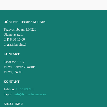
OÜ VIIMSI HAMBAKLIINIK
Tegevusluba nr. L04228
Oleme avatud:
E-R 8.30-16.00
L graafiku alusel
KONTAKT
Paadi tee 3-212
Viimsi Äritare 2.korrus
Viimsi, 74001
KONTAKT
Telefon:
+3726099910
E-post:
info@viimsihammas.ee
KASULIKKU