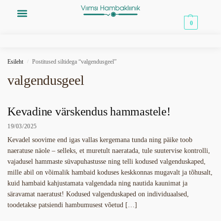
0,00
€
0
Esileht
Postitused siltidega “valgendusgeel”
/
valgendusgeel
Kevadine värskendus hammastele!
19/03/2025
Kevadel soovime end igas vallas kergemana tunda ning päike toob
naeratuse näole – selleks, et muretult naeratada, tule suutervise kontrolli,
vajadusel hammaste süvapuhastusse ning telli kodused valgenduskaped,
mille abil on võimalik hambaid koduses keskkonnas mugavalt ja tõhusalt,
kuid hambaid kahjustamata valgendada ning nautida kaunimat ja
säravamat naeratust! Kodused valgenduskaped on individuaalsed,
toodetakse patsiendi hambumusest võetud […]