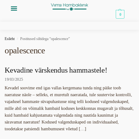
0,00
€
0
Esileht
Postitused siltidega “opalescence”
/
opalescence
Kevadine värskendus hammastele!
19/03/2025
Kevadel soovime end igas vallas kergemana tunda ning päike toob
naeratuse näole – selleks, et muretult naeratada, tule suutervise kontrolli,
vajadusel hammaste süvapuhastusse ning telli kodused valgenduskaped,
mille abil on võimalik hambaid koduses keskkonnas mugavalt ja tõhusalt,
kuid hambaid kahjustamata valgendada ning nautida kaunimat ja
säravamat naeratust! Kodused valgenduskaped on individuaalsed,
toodetakse patsiendi hambumusest võetud […]