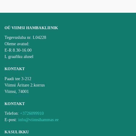
OÜ VIIMSI HAMBAKLIINIK
Tegevusluba nr. L04228
Oleme avatud:
E-R 8.30-16.00
L graafiku alusel
KONTAKT
Paadi tee 3-212
Viimsi Äritare 2.korrus
Viimsi, 74001
KONTAKT
Telefon:
+3726099910
E-post:
info@viimsihammas.ee
KASULIKKU