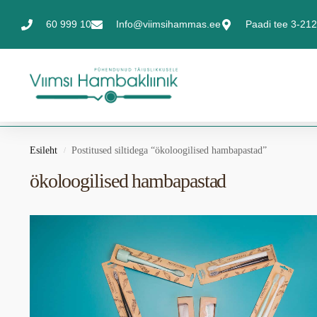
60 999 10
Info@viimsihammas.ee
Paadi tee 3-212,
Esileht
Postitused siltidega “ökoloogilised hambapastad”
/
ökoloogilised hambapastad