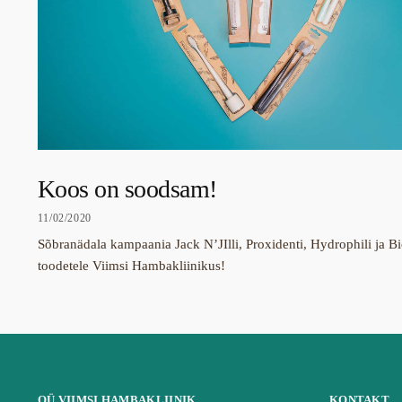
Koos on soodsam!
11/02/2020
Sõbranädala kampaania Jack N’JIlli, Proxidenti, Hydrophili ja B
toodetele Viimsi Hambakliinikus!
OÜ VIIMSI HAMBAKLIINIK
KONTAKT