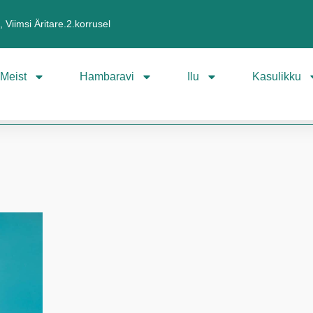
 Viimsi Äritare.2.korrusel
Meist
Hambaravi
Ilu
Kasulikku