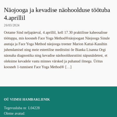
Näojooga ja kevadise näohoolduse töötuba
4.aprillil
26/03/2024
Ootame Sind neljapäeval, 4.aprillil, kell 17.30 praktilisse kaheosalisse
töötuppa, mis koosneb Face Yoga Method®näojoogast Näojooga Sinule
asutaja ja Face Yoga Method näojooga treener Marion Kattai-Kassihin
juhendamisel ning meie esteetilise meditsiini õe Bianka Lisanna Orgi
näonaha diagnostika ning kevadise näohooldusrutiini näpunäidetest, et
oleksime kevadele vastu minnes värsked ja puhanud ilmega. Üritus
koosneb 1-tunnisest Face Yoga Method® […]
OÜ VIIMSI HAMBAKLIINIK
Tegevusluba nr. L04228
Oleme avatud: