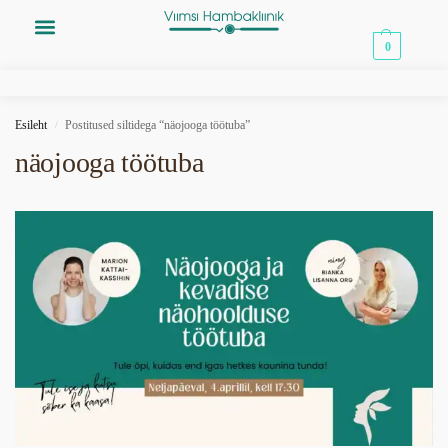
0,00
€
0
Esileht
Postitused siltidega “näojooga töötuba”
/
näojooga töötuba