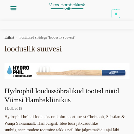
0,00
€
0
Esileht
Postitused siltidega “looduslik suuvesi”
/
looduslik suuvesi
Hydrophil loodussõbralikud tooted nüüd
Viimsi Hambakliinikus
11/09/2018
Hydrophil brändi loojateks on kolm noort meest Christoph, Sebstian &
Wanja Saksamaalt, Hamburgist. Idee luua jätkusuutlike
suuhügineenitoodete tootmine tekkis neil ühe jalgrattasõidu ajal läbi