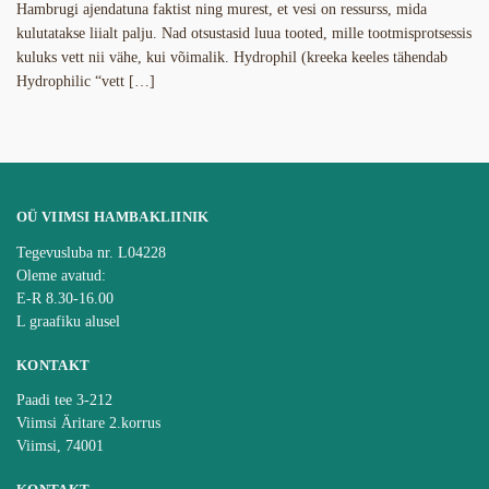
Hambrugi ajendatuna faktist ning murest, et vesi on ressurss, mida
kulutatakse liialt palju. Nad otsustasid luua tooted, mille tootmisprotsessis
kuluks vett nii vähe, kui võimalik. Hydrophil (kreeka keeles tähendab
Hydrophilic “vett […]
OÜ VIIMSI HAMBAKLIINIK
Tegevusluba nr. L04228
Oleme avatud:
E-R 8.30-16.00
L graafiku alusel
KONTAKT
Paadi tee 3-212
Viimsi Äritare 2.korrus
Viimsi, 74001