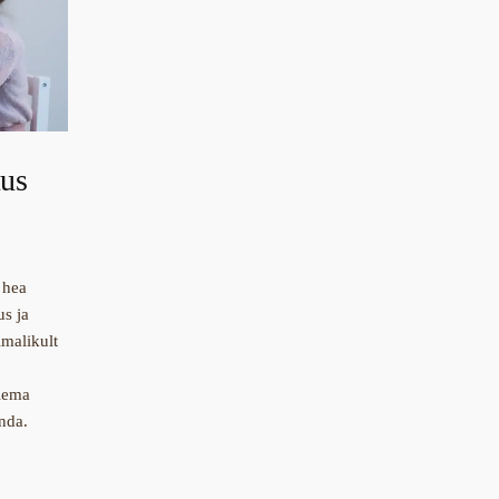
uus
 hea
us ja
imalikult
olema
unda.