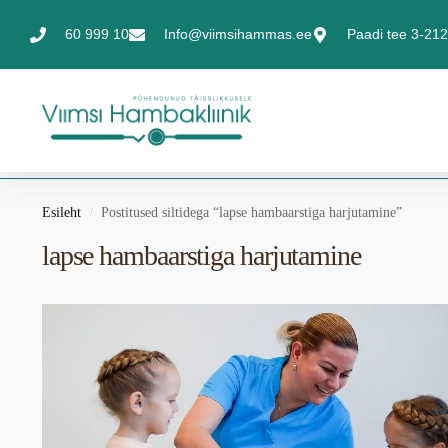
60 999 10
Info@viimsihammas.ee
Paadi tee 3-212,
Esileht
Postitused siltidega “lapse hambaarstiga harjutamine”
/
lapse hambaarstiga harjutamine