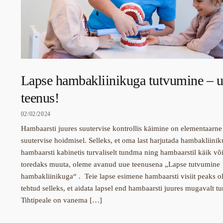
Lapse hambakliinikuga tutvumine – 
teenus!
02/02/2024
Hambaarsti juures suutervise kontrollis käimine on elementaarne
suutervise hoidmisel. Selleks, et oma last harjutada hambakliinik
hambaarsti kabinetis turvaliselt tundma ning hambaarstil käik võ
toredaks muuta, oleme avanud uue teenusena „Lapse tutvumine
hambakliinikuga“ . Teie lapse esimene hambaarsti visiit peaks 
tehtud selleks, et aidata lapsel end hambaarsti juures mugavalt t
Tihtipeale on vanema […]