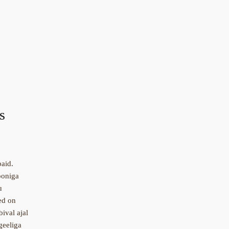
s
aid.
ooniga
u
ed on
ival ajal
geeliga