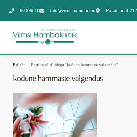
60 999 10
Info@viimsihammas.ee
Paadi tee 3-212,
Esileht
Postitused siltidega “kodune hammaste valgendus”
/
kodune hammaste valgendus