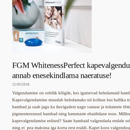
FGM WhitenessPerfect kapevalgendu
annab enesekindlama naeratuse!
12/03/2018
Valgendamine on sobilik kõigile, kes igatsevad heledamaid hamb
Kapevalgendamine muudab heledamaks nii kollase kui hallika t
hambad ja saab jagu ka iluvigadest nagu vanuse ja toitainete tõtt
pigmenteerunud hambad ning hammaste ebaühtlane toon. Millis
kapevalgendamise eelised? Saate hambaid valgendada endale sob
ning ei pea maksma iga korra eest eraldi. Kapet koos valgendus