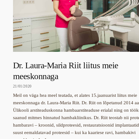
Dr. Laura-Maria Riit liitus meie
meeskonnaga
21/01/2020
Meil on väga hea meel teatada, et alates 15.jaanuarist liitus meie
meeskonnaga dr. Laura-Maria Riit. Dr. Riit on lõpetanud 2014 aas
Ülikooli arstiteaduskonna hambaarstiteaduse erialal ning on tö
saanud mitmes hinnatud hambakliinikus. Dr. Riit teostab nii protee
hambaravi – kroonid, sildproteesid, restauratsioonid implantaatid
suust eemaldatavad proteesid – kui ka kaariese ravi, hambakivi