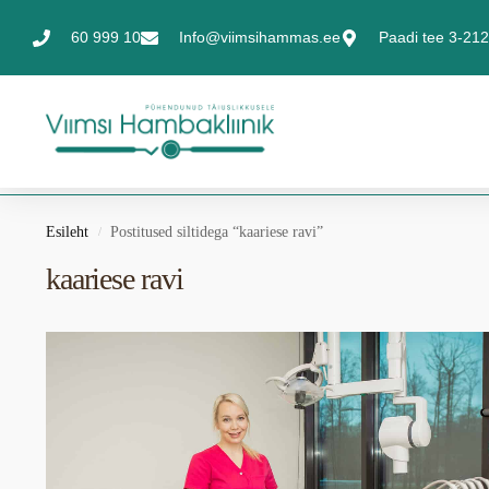
60 999 10
Info@viimsihammas.ee
Paadi tee 3-212,
Esileht
Postitused siltidega “kaariese ravi”
/
kaariese ravi