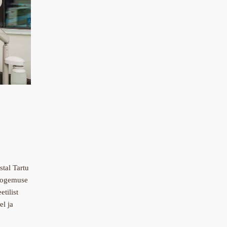
tal Tartu
ökogemuse
tilist
el ja