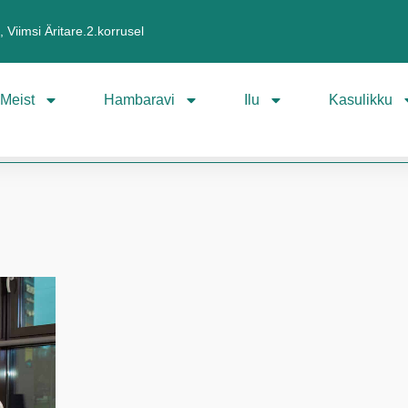
 Viimsi Äritare.2.korrusel
Meist
Hambaravi
Ilu
Kasulikku