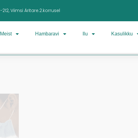
212, Viimsi Äritare.2.korrusel
Meist
Hambaravi
Ilu
Kasulikku