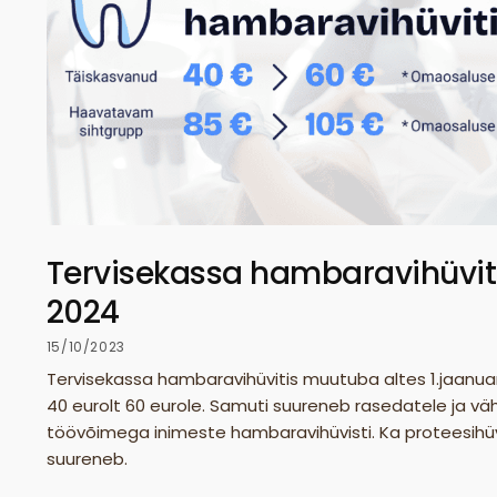
Tervisekassa hambaravihüvit
2024
15/10/2023
Tervisekassa hambaravihüvitis muutuba altes 1.jaanuar
40 eurolt 60 eurole. Samuti suureneb rasedatele ja v
töövõimega inimeste hambaravihüvisti. Ka proteesihüv
suureneb.