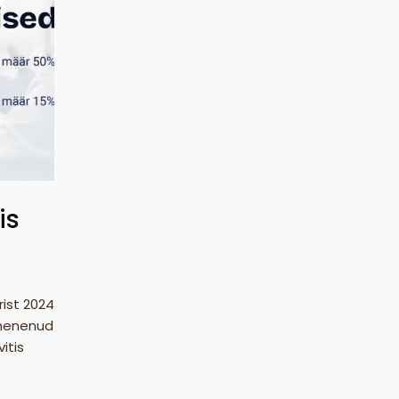
is
ist 2024
ähenenud
itis