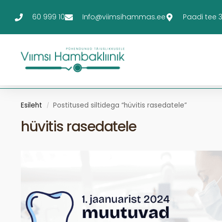
60 999 10
Info@viimsihammas.ee
Paadi tee 3-
Esileht
Postitused siltidega “hüvitis rasedatele”
/
hüvitis rasedatele