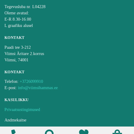
Tegevusluba nr. L04228
Oleme avatud:
E-R 8.30-16.00
L graafiku alusel
KONTAKT
Paadi tee 3-212
Viimsi Äritare 2.korrus
Viimsi, 74001
KONTAKT
Telefon:
+3726099910
E-post:
info@viimsihammas.ee
KASULIKKU
Privaatsustingimused
Andmekaitse
Ravijärjekorra pidamise kord