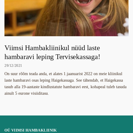
Viimsi Hambakliinikul nüüd laste
hambaravi leping Tervisekassaga!
29/12/2021
On suur rõõm teada anda, et alates 1.jaanuarist 2022 on meie kliinikul
laste hambaravi osas leping Haigekassaga. See tähendab, et Haigekassa
tasub alla 19-aastaste kindlustatute hambaravi eest, kohapeal tuleb tasuda
ainult 5 eurone visiiditasu.
OÜ VIIMSI HAMBAKLIINIK