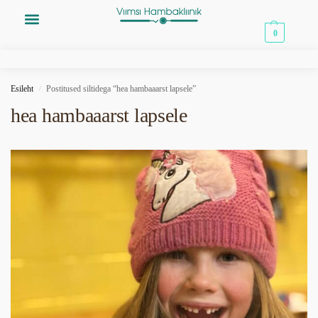
0,00
€
0
Esileht
Postitused siltidega “hea hambaaarst lapsele”
/
hea hambaaarst lapsele