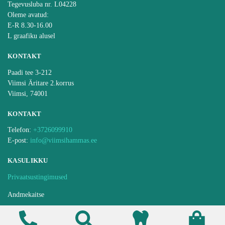
Tegevusluba nr. L04228
Oleme avatud:
E-R 8.30-16.00
L graafiku alusel
KONTAKT
Paadi tee 3-212
Viimsi Äritare 2.korrus
Viimsi, 74001
KONTAKT
Telefon:
+3726099910
E-post:
info@viimsihammas.ee
KASULIKKU
Privaatsustingimused
Andmekaitse
Ravijärjekorra pidamise kord