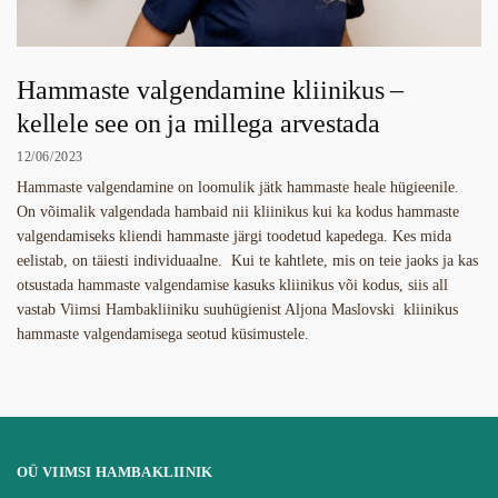
Hammaste valgendamine kliinikus –
kellele see on ja millega arvestada
12/06/2023
Hammaste valgendamine on loomulik jätk hammaste heale hügieenile.
On võimalik valgendada hambaid nii kliinikus kui ka kodus hammaste
valgendamiseks kliendi hammaste järgi toodetud kapedega. Kes mida
eelistab, on täiesti individuaalne. Kui te kahtlete, mis on teie jaoks ja kas
otsustada hammaste valgendamise kasuks kliinikus või kodus, siis all
vastab Viimsi Hambakliiniku suuhügienist Aljona Maslovski kliinikus
hammaste valgendamisega seotud küsimustele.
OÜ VIIMSI HAMBAKLIINIK