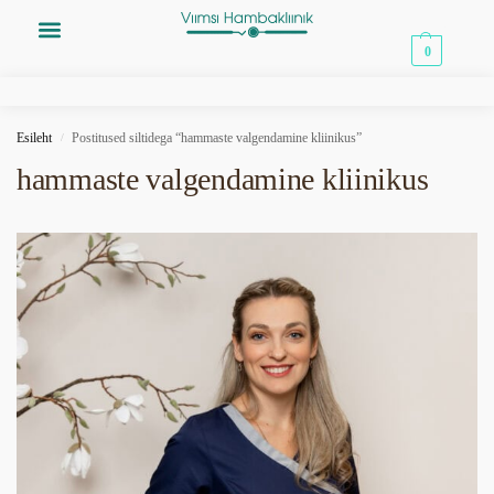
0,00
€
0
Esileht
Postitused siltidega “hammaste valgendamine kliinikus”
/
hammaste valgendamine kliinikus