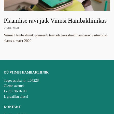
Plaanilise ravi jätk Viimsi Hambakliinikus
23/04/2020
Viimsi Hambakliinik planeerib taastada korralised hambaravivastuvõtud
alates 4.maist 2020.
OÜ VIIMSI HAMBAKLIINIK
Tegevusluba nr. L04228
Oleme avatud:
E-R 8.30-16.00
L graafiku alusel
KONTAKT