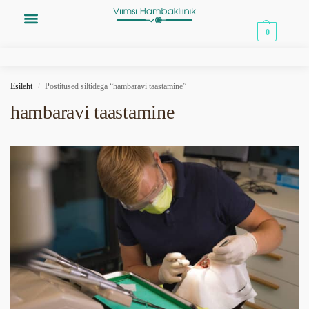
0,00
€
0
Esileht
Postitused siltidega “hambaravi taastamine”
/
hambaravi taastamine