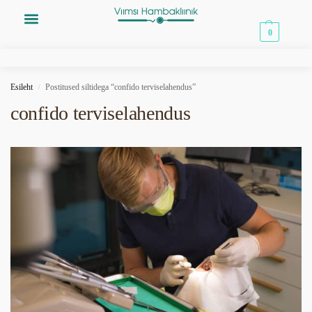
0,00
€
0
Esileht
Postitused siltidega “confido terviselahendus”
/
confido terviselahendus