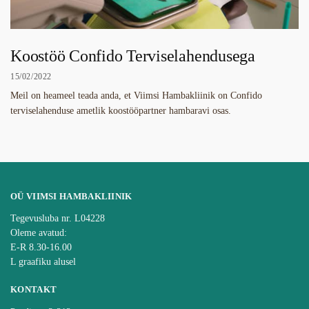
Koostöö Confido Terviselahendusega
15/02/2022
Meil on heameel teada anda, et Viimsi Hambakliinik on Confido
terviselahenduse ametlik koostööpartner hambaravi osas.
OÜ VIIMSI HAMBAKLIINIK
Tegevusluba nr. L04228
Oleme avatud:
E-R 8.30-16.00
L graafiku alusel
KONTAKT