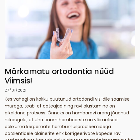
Märkamatu ortodontia nüüd
Viimsis!
27/01/2021
Kes vähegi on kokku puutunud ortodondi visiidile saamise
murega, teab, et ooteajad ning ravi alustamine on
pikaldane protsess. Õnneks on hambaravi areng jõudnud
niikaugele, et üha enam hambaarste on võimelised
pakkuma kergemate hambumusprobleemidega
patsientidele alainerite ehk korrigeerivate kapede ravi.