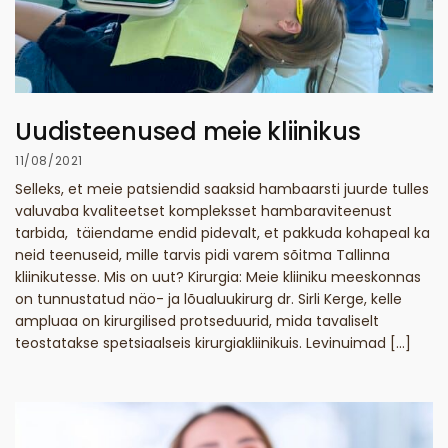
Uudisteenused meie kliinikus
11/08/2021
Selleks, et meie patsiendid saaksid hambaarsti juurde tulles
valuvaba kvaliteetset kompleksset hambaraviteenust
tarbida, täiendame endid pidevalt, et pakkuda kohapeal ka
neid teenuseid, mille tarvis pidi varem sõitma Tallinna
kliinikutesse. Mis on uut? Kirurgia: Meie kliiniku meeskonnas
on tunnustatud näo- ja lõualuukirurg dr. Sirli Kerge, kelle
ampluaa on kirurgilised protseduurid, mida tavaliselt
teostatakse spetsiaalseis kirurgiakliinikuis. Levinuimad […]