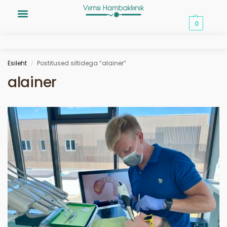
0,00
€
0
Hammaste esteetiline ilu
Esileht
Postitused siltidega “alainer”
/
alainer