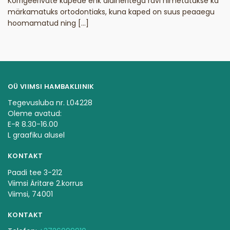
Korrigeerivate kapede ehk alaineritega ravi nimetatakse ka
märkamatuks ortodontiaks, kuna kaped on suus peaaegu
hoomamatud ning […]
OÜ VIIMSI HAMBAKLIINIK
Tegevusluba nr. L04228
Oleme avatud:
E-R 8.30-16.00
L graafiku alusel
KONTAKT
Paadi tee 3-212
Viimsi Äritare 2.korrus
Viimsi, 74001
KONTAKT