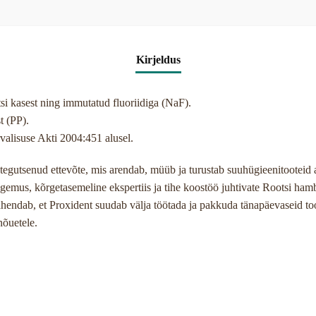
Kirjeldus
i kasest ning immutatud fluoriidiga (NaF).
t (PP).
valisuse Akti 2004:451 alusel.
 tegutsenud ettevõte, mis arendab, müüb ja turustab suuhügieenitooteid 
ogemus, kõrgetasemeline ekspertiis ja tihe koostöö juhtivate Rootsi hamb
ähendab, et Proxident suudab välja töötada ja pakkuda tänapäevaseid too
nõuetele.