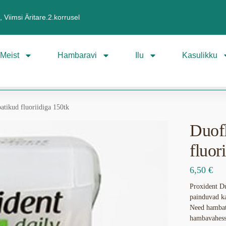
 Viimsi Äritare.2.korrusel
Meist
Hambaravi
Ilu
Kasulikku
tikud fluoriidiga 150tk
Duof
fluor
6,50
€
Proxident D
painduvad ka
Need hambati
hambavahesse