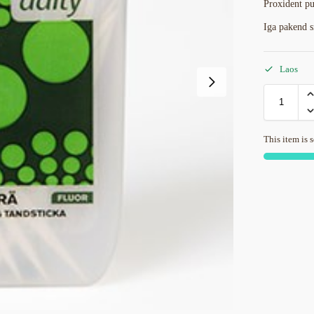
Proxident pu
Iga pakend s
Laos
This item is s