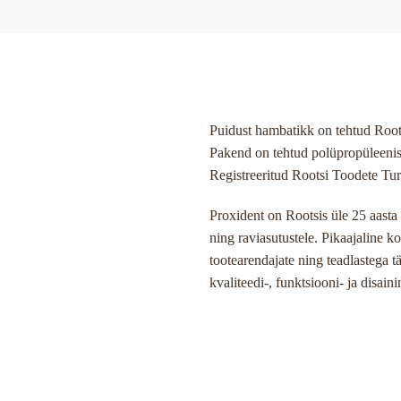
Puidust hambatikk on tehtud Roots
Pakend on tehtud polüpropüleenis
Registreeritud Rootsi Toodete Tur
Proxident on Rootsis üle 25 aasta
ning raviasutustele. Pikaajaline k
tootearendajate ning teadlastega t
kvaliteedi-, funktsiooni- ja disaini