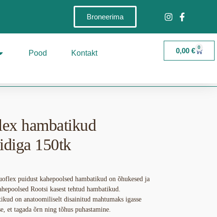
Broneerima
0
0,00
€
Pood
Kontakt
lex hambatikud
iidiga 150tk
uoflex puidust kahepoolsed hambatikud on õhukesed ja
hepoolsed Rootsi kasest tehtud hambatikud.
kud on anatoomiliselt disainitud mahtumaks igasse
, et tagada õrn ning tõhus puhastamine.