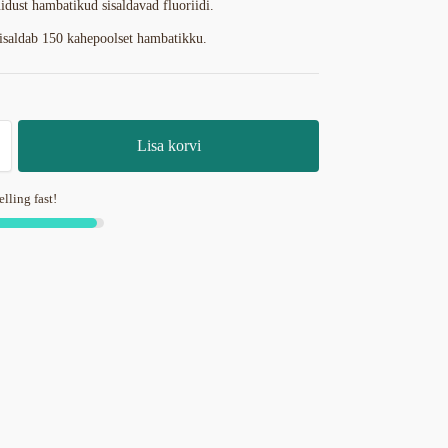
idust hambatikud sisaldavad fluoriidi.
isaldab 150 kahepoolset hambatikku.
Lisa korvi
elling fast!