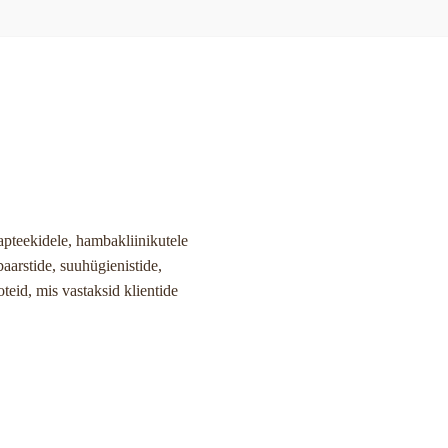
apteekidele, hambakliinikutele
aarstide, suuhügienistide,
teid, mis vastaksid klientide