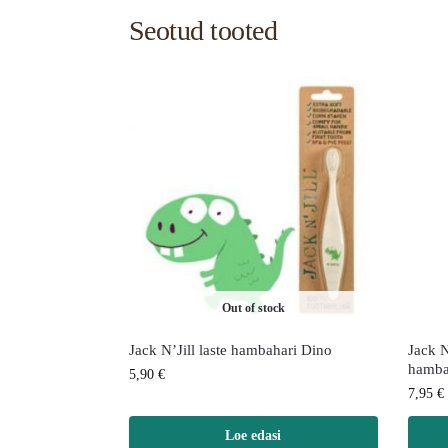
Seotud tooted
Out of stock
Jack N’Jill laste hambahari Dino
Jack N
hamba
5,90
€
7,95
€
Loe edasi