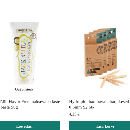
Out of stock
’Jill Flavor Free maitsevaba laste
Hydrophil hambavaheharjakesed
pasta 50g
0,5mm S2 6tk
4,25
€
Loe edasi
Lisa korvi