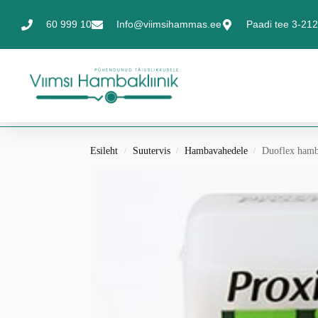
60 999 10
Info@viimsihammas.ee
Paadi tee 3-212,
Esileht
Suutervis
Hambavahedele
Duoflex hamba
/
/
/