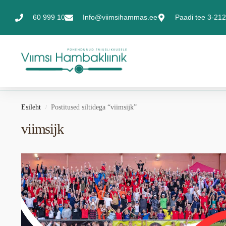
60 999 10
Info@viimsihammas.ee
Paadi tee 3-212,
Esileht
Postitused siltidega “viimsijk”
/
viimsijk