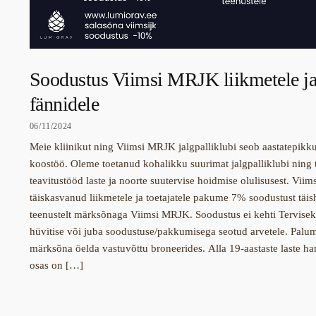
Soodustus Viimsi MRJK liikmetele j
fännidele
06/11/2024
Meie kliinikut ning Viimsi MRJK jalgpalliklubi seob aastatepikk
koostöö. Oleme toetanud kohalikku suurimat jalgpalliklubi ning
teavitustööd laste ja noorte suutervise hoidmise olulisusest. Vii
täiskasvanud liikmetele ja toetajatele pakume 7% soodustust täi
teenustelt märksõnaga Viimsi MRJK. Soodustus ei kehti Tervisek
hüvitise või juba soodustuse/pakkumisega seotud arvetele. Palu
märksõna öelda vastuvõttu broneerides. Alla 19-aastaste laste h
osas on […]