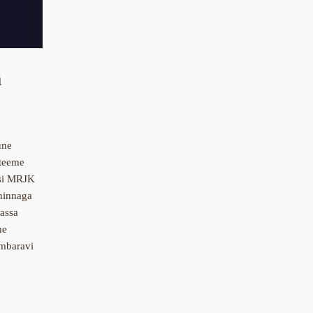
a
une
 teeme
msi MRJK
shinnaga
assa
me
ambaravi