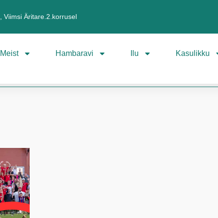
 Viimsi Äritare.2.korrusel
Meist
Hambaravi
Ilu
Kasulikku