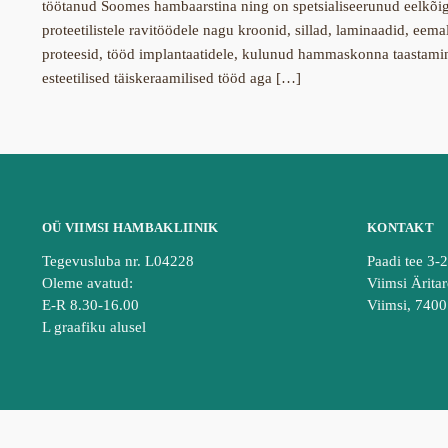
töötanud Soomes hambaarstina ning on spetsialiseerunud eelkõi
proteetilistele ravitöödele nagu kroonid, sillad, laminaadid, eem
proteesid, tööd implantaatidele, kulunud hammaskonna taastami
esteetilised täiskeraamilised tööd aga […]
OÜ VIIMSI HAMBAKLIINIK
KONTAKT
Tegevusluba nr. L04228
Paadi tee 3-
Oleme avatud:
Viimsi Äritar
E-R 8.30-16.00
Viimsi, 740
L graafiku alusel