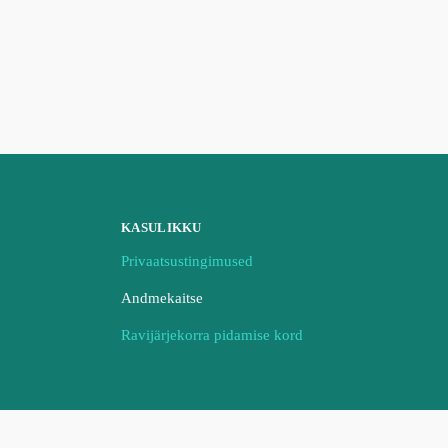
KASULIKKU
Privaatsustingimused
Andmekaitse
Ravijärjekorra pidamise kord