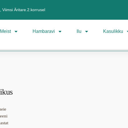
 Viimsi Äritare.2.korrusel
Meist
Hambaravi
Ilu
Kasulikku
ikus
meie
Leeni
astat