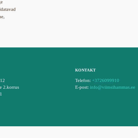
ge
aldatavad
ne,
KONTAKT
212
Telefon:
+3726099910
e 2.korrus
E-post:
info@viimsihammas.ee
01