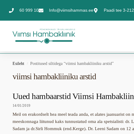
60 999 10
Info@viimsihammas.ee
Paadi tee 3-212,
Esileht
Postitused siltidega “viimsi hambakliiniku arstid”
/
viimsi hambakliiniku arstid
Uued hambaarstid Viimsi Hambakliin
14/01/2019
Meil on erakordselt hea meel teada anda, et alates jaanuarist on 
meeskonnaga liitunud kaks tunnustatud oma ala spetsialisti: dr. 
Sadam ja dr.Sirli Hommuk (end.Kerge). Dr. Leeni Sadam on 12 a