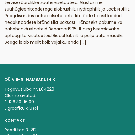
tervisesõbralikke suutervisetooteid. Alustasime
suuhügieenitoodetega Biobrushilt, Hydrophililt ja Jack N’Jillilt.
Peagi lisandus naturaalsete eeterlike õlide baasil loodud
heaolutoodete bränd Elixr Saksast. Tänaseks pakume ka
nahahooldustooteid Benamor1925-lt ning keemiavaba
apteegi tervisetooteid Biocol labsilt ja palju palju muudki.
Seega leiab meilt kõik vajaliku enda […]
OÜ VIIMSI HAMBAKLIINIK
Tegevusluba nr. L04228
Oleme avatud:
E-R 8.30-16.00
L graafiku alusel
KONTAKT
Paadi tee 3-212