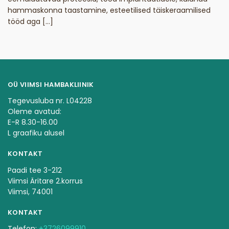
hammaskonna taastamine, esteetilised täiskeraamilised
tööd aga […]
OÜ VIIMSI HAMBAKLIINIK
Tegevusluba nr. L04228
Oleme avatud:
E-R 8.30-16.00
L graafiku alusel
KONTAKT
Paadi tee 3-212
Viimsi Äritare 2.korrus
Viimsi, 74001
KONTAKT
Telefon:
+3726099910