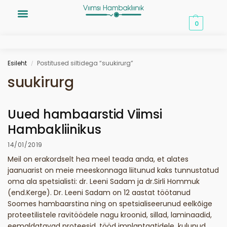
0,00
€
0
Esileht
Postitused siltidega “suukirurg”
/
suukirurg
Uued hambaarstid Viimsi
Hambakliinikus
14/01/2019
Meil on erakordselt hea meel teada anda, et alates
jaanuarist on meie meeskonnaga liitunud kaks tunnustatud
oma ala spetsialisti: dr. Leeni Sadam ja dr.Sirli Hommuk
(end.Kerge). Dr. Leeni Sadam on 12 aastat töötanud
Soomes hambaarstina ning on spetsialiseerunud eelkõige
proteetilistele ravitöödele nagu kroonid, sillad, laminaadid,
eemaldatavad proteesid, tööd implantaatidele, kulunud