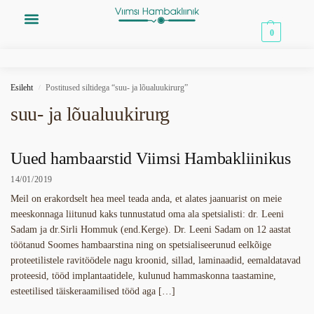
0,00
€
0
Esileht
Postitused siltidega “suu- ja lõualuukirurg”
/
suu- ja lõualuukirurg
Uued hambaarstid Viimsi Hambakliinikus
14/01/2019
Meil on erakordselt hea meel teada anda, et alates jaanuarist on meie
meeskonnaga liitunud kaks tunnustatud oma ala spetsialisti: dr. Leeni
Sadam ja dr.Sirli Hommuk (end.Kerge). Dr. Leeni Sadam on 12 aastat
töötanud Soomes hambaarstina ning on spetsialiseerunud eelkõige
proteetilistele ravitöödele nagu kroonid, sillad, laminaadid, eemaldatavad
proteesid, tööd implantaatidele, kulunud hammaskonna taastamine,
esteetilised täiskeraamilised tööd aga […]