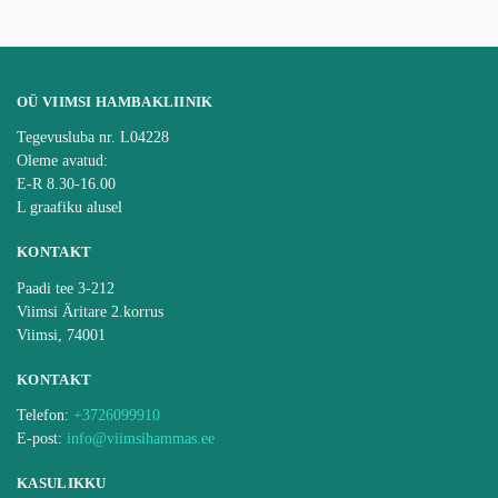
OÜ VIIMSI HAMBAKLIINIK
Tegevusluba nr. L04228
Oleme avatud:
E-R 8.30-16.00
L graafiku alusel
KONTAKT
Paadi tee 3-212
Viimsi Äritare 2.korrus
Viimsi, 74001
KONTAKT
Telefon:
+3726099910
E-post:
info@viimsihammas.ee
KASULIKKU