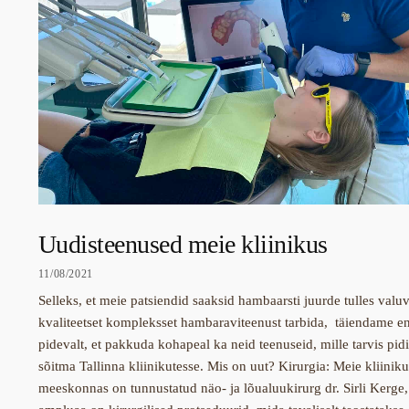
Uudisteenused meie kliinikus
11/08/2021
Selleks, et meie patsiendid saaksid hambaarsti juurde tulles valu
kvaliteetset kompleksset hambaraviteenust tarbida, täiendame e
pidevalt, et pakkuda kohapeal ka neid teenuseid, mille tarvis pid
sõitma Tallinna kliinikutesse. Mis on uut? Kirurgia: Meie kliiniku
meeskonnas on tunnustatud näo- ja lõualuukirurg dr. Sirli Kerge,