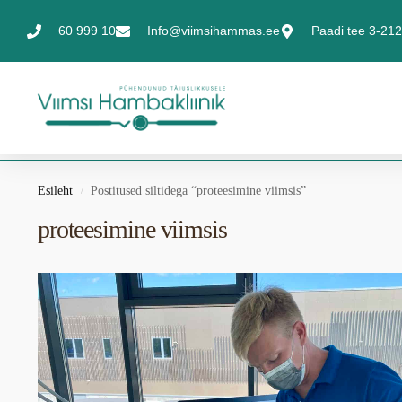
60 999 10
Info@viimsihammas.ee
Paadi tee 3-212,
Esileht
Postitused siltidega “proteesimine viimsis”
/
proteesimine viimsis