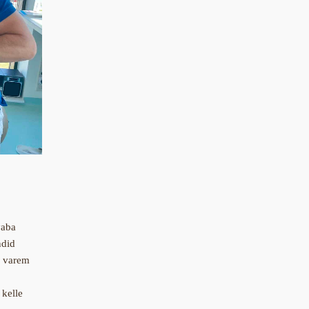
vaba
ndid
i varem
 kelle