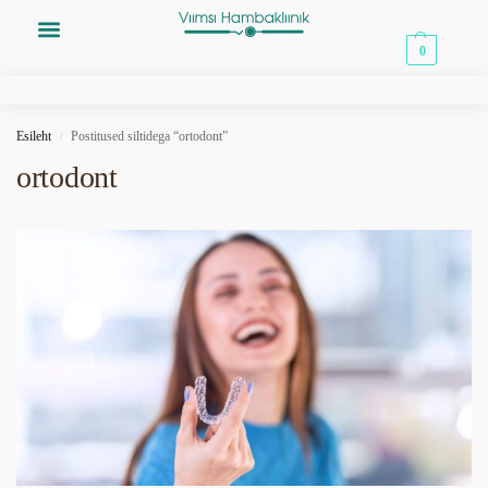
0,00
€
0
Esileht
Postitused siltidega “ortodont”
/
ortodont