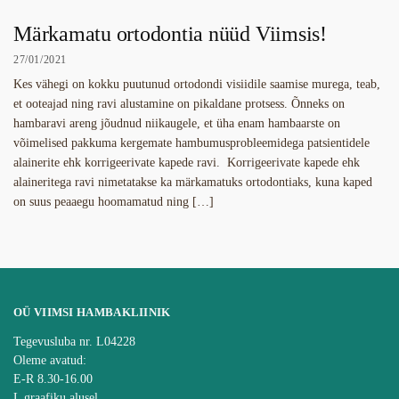
Märkamatu ortodontia nüüd Viimsis!
27/01/2021
Kes vähegi on kokku puutunud ortodondi visiidile saamise murega, teab,
et ooteajad ning ravi alustamine on pikaldane protsess. Õnneks on
hambaravi areng jõudnud niikaugele, et üha enam hambaarste on
võimelised pakkuma kergemate hambumusprobleemidega patsientidele
alainerite ehk korrigeerivate kapede ravi. Korrigeerivate kapede ehk
alaineritega ravi nimetatakse ka märkamatuks ortodontiaks, kuna kaped
on suus peaaegu hoomamatud ning […]
OÜ VIIMSI HAMBAKLIINIK
Tegevusluba nr. L04228
Oleme avatud:
E-R 8.30-16.00
L graafiku alusel