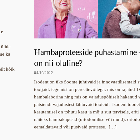
ke
 õlide
Hambaproteeside puhastamine 
ume ka
on nii oluline?
ilt kõik
04/10/2022
Isodent on üks Soome juhtivaid ja innovaatilisemaid 
tootjaid, tegemist on pereettevõttega, mis on rajatud 1
hambalaborina ning mis on vajaduspõhiselt hakanud v
patsiendi vajadustest lähtuvaid tooteid. Isodent toodet
kasutamisel on tohutu kasu ja mõju suu tervisele, eriti
näiteks hambakapesid (ortodontilise või muid), ortodo
eemaldatavaid või püsivaid proteese. […]