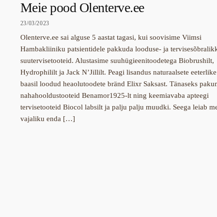
Meie pood Olenterve.ee
23/03/2023
Olenterve.ee sai alguse 5 aastat tagasi, kui soovisime Viimsi
Hambakliiniku patsientidele pakkuda looduse- ja tervisesõbralik
suutervisetooteid. Alustasime suuhügieenitoodetega Biobrushilt,
Hydrophililt ja Jack N’Jillilt. Peagi lisandus naturaalsete eeterlike
baasil loodud heaolutoodete bränd Elixr Saksast. Tänaseks pak
nahahooldustooteid Benamor1925-lt ning keemiavaba apteegi
tervisetooteid Biocol labsilt ja palju palju muudki. Seega leiab me
vajaliku enda […]