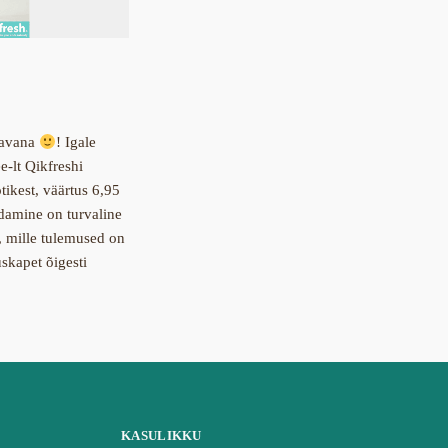
ravana
! Igale
e-lt Qikfreshi
tikest, väärtus 6,95
amine on turvaline
, mille tulemused on
skapet õigesti
KASULIKKU