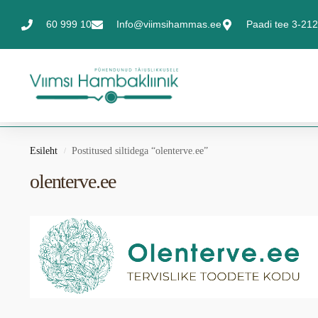
60 999 10
Info@viimsihammas.ee
Paadi tee 3-212,
Esileht
Postitused siltidega “olenterve.ee”
/
olenterve.ee