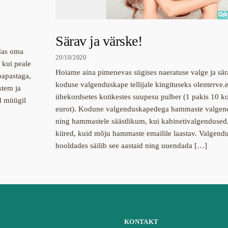
Särav ja värske!
das oma
20/10/2020
 kui peale
Hoiame aina pimenevas sügises naeratuse valge ja sä
apastaga,
koduse valgenduskape tellijale kingituseks olenterve.e
stem ja
ühekordsetes kotikestes suupesu pulber (1 pakis 10 ko
d müügil
eurot). Kodune valgenduskapedega hammaste valgend
ning hammastele säästlikum, kui kabinetivalgendused
kiired, kuid mõju hammaste emailile laastav. Valgendu
hooldades säilib see aastaid ning uuendada […]
KONTAKT