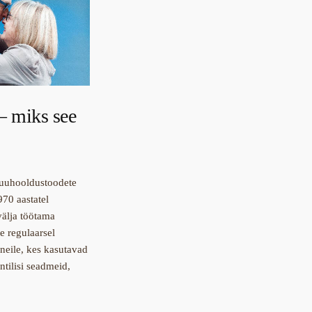
– miks see
suuhooldustoodete
970 aastatel
älja töötama
e regulaarsel
 neile, kes kasutavad
ntilisi seadmeid,