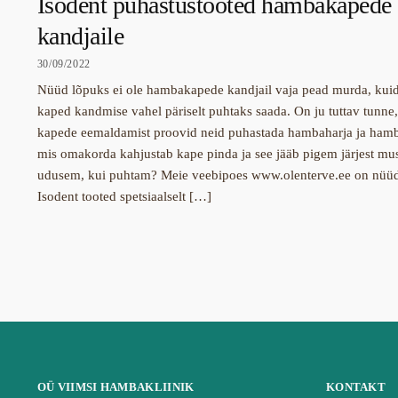
Isodent puhastustooted hambakapede
kandjaile
30/09/2022
Nüüd lõpuks ei ole hambakapede kandjail vaja pead murda, kui
kaped kandmise vahel päriselt puhtaks saada. On ju tuttav tunne,
kapede eemaldamist proovid neid puhastada hambaharja ja hamb
mis omakorda kahjustab kape pinda ja see jääb pigem järjest mu
udusem, kui puhtam? Meie veebipoes www.olenterve.ee on nüü
Isodent tooted spetsiaalselt […]
OÜ VIIMSI HAMBAKLIINIK
KONTAKT