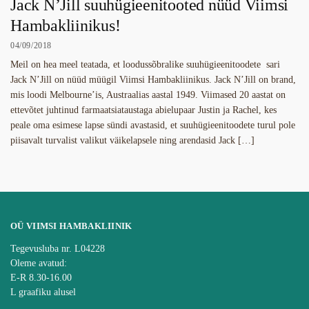
Jack N’Jill suuhügieenitooted nüüd Viimsi
Hambakliinikus!
04/09/2018
Meil on hea meel teatada, et loodussõbralike suuhügieenitoodete sari
Jack N’Jill on nüüd müügil Viimsi Hambakliinikus. Jack N’Jill on brand,
mis loodi Melbourne’is, Austraalias aastal 1949. Viimased 20 aastat on
ettevõtet juhtinud farmaatsiataustaga abielupaar Justin ja Rachel, kes
peale oma esimese lapse sündi avastasid, et suuhügieenitoodete turul pole
piisavalt turvalist valikut väikelapsele ning arendasid Jack […]
OÜ VIIMSI HAMBAKLIINIK
Tegevusluba nr. L04228
Oleme avatud:
E-R 8.30-16.00
L graafiku alusel