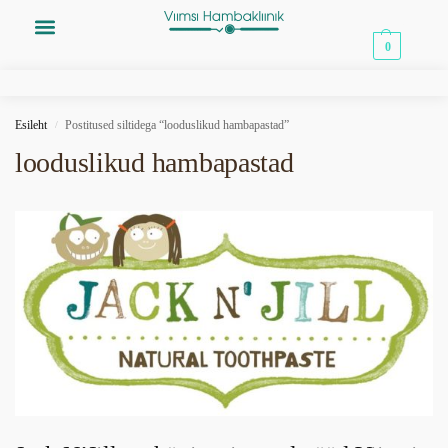
0,00
€
0
Esileht
Postitused siltidega “looduslikud hambapastad”
/
looduslikud hambapastad