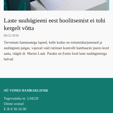
Laste suuhügieeni eest hoolitsemist ei tohi
kergelt võtta
06/12/2019
Tervemate hammastega lapsed, kelle kodus on toitumisharjumused ja
suuhügieen paigas, vajavad vaid rutiinset kontrolli hambaarsti juures kord
aasta, räägib dr. Martin Lauk. Paraku on Eestis lood laste suuhügieeniga
halvad.
OÜ VIIMSI HAMBAKLIINIK
Tegevusluba nr. L04228
Oleme avatud:
E-R 8.30-16.00