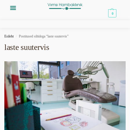
0,00
€
0
Esileht
Postitused siltidega “laste suutervis”
/
laste suutervis