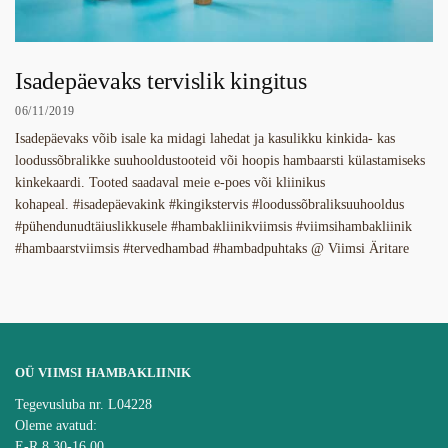
Isadepäevaks tervislik kingitus
06/11/2019
Isadepäevaks võib isale ka midagi lahedat ja kasulikku kinkida- kas
loodussõbralikke suuhooldustooteid või hoopis hambaarsti külastamiseks
kinkekaardi. Tooted saadaval meie e-poes või kliinikus
kohapeal. #isadepäevakink #kingikstervis #loodussõbraliksuuhooldus
#pühendunudtäiuslikkusele #hambakliinikviimsis #viimsihambakliinik
#hambaarstviimsis #tervedhambad #hambadpuhtaks @ Viimsi Äritare
OÜ VIIMSI HAMBAKLIINIK
Tegevusluba nr. L04228
Oleme avatud:
E-R 8.30-16.00