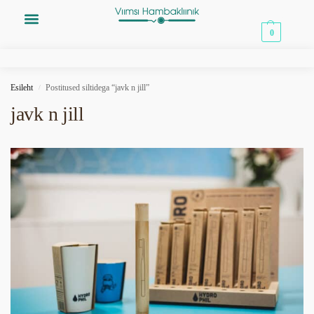
0,00
€
0
Esileht
Postitused siltidega “javk n jill”
/
javk n jill