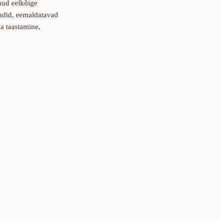
nud eelkõige
naadid, eemaldatavad
a taastamine,