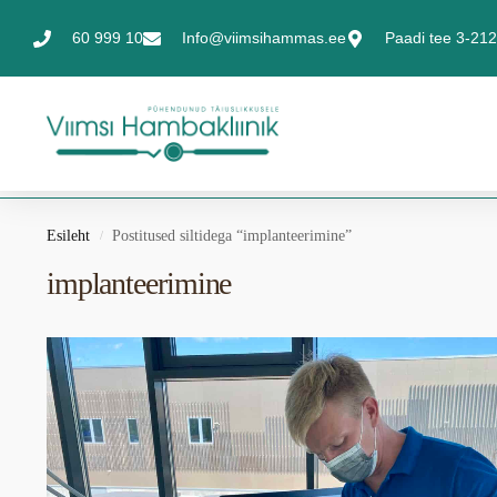
60 999 10
Info@viimsihammas.ee
Paadi tee 3-212,
Esileht
Postitused siltidega “implanteerimine”
/
implanteerimine