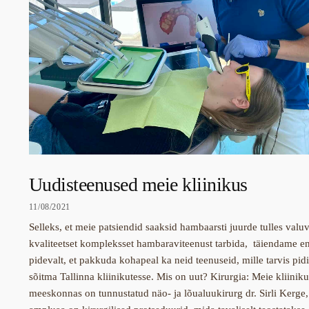
Uudisteenused meie kliinikus
11/08/2021
Selleks, et meie patsiendid saaksid hambaarsti juurde tulles valu
kvaliteetset kompleksset hambaraviteenust tarbida, täiendame e
pidevalt, et pakkuda kohapeal ka neid teenuseid, mille tarvis pid
sõitma Tallinna kliinikutesse. Mis on uut? Kirurgia: Meie kliiniku
meeskonnas on tunnustatud näo- ja lõualuukirurg dr. Sirli Kerge,