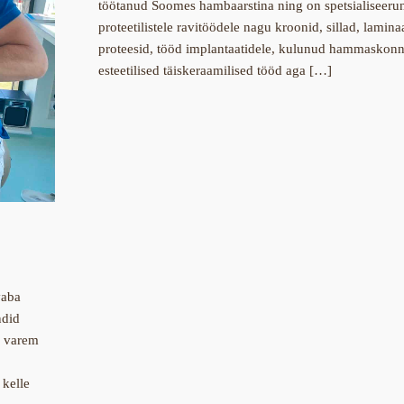
töötanud Soomes hambaarstina ning on spetsialiseeru
proteetilistele ravitöödele nagu kroonid, sillad, lami
proteesid, tööd implantaatidele, kulunud hammaskonn
esteetilised täiskeraamilised tööd aga […]
vaba
ndid
i varem
 kelle