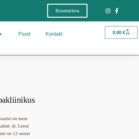
Broneerima
0
0,00
€
Pood
Kontakt
akliinikus
nuarist on meie
isti: dr. Leeni
am on 12 aastat