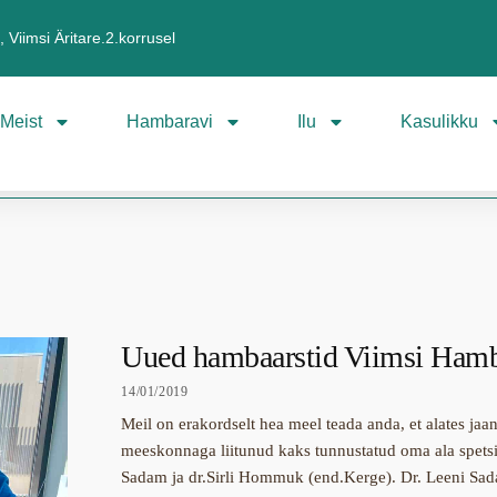
 Viimsi Äritare.2.korrusel
Meist
Hambaravi
Ilu
Kasulikku
Uued hambaarstid Viimsi Hamb
14/01/2019
Meil on erakordselt hea meel teada anda, et alates jaa
meeskonnaga liitunud kaks tunnustatud oma ala spetsial
Sadam ja dr.Sirli Hommuk (end.Kerge). Dr. Leeni Sad