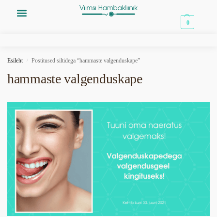
0,00
€
0
Esileht
Postitused siltidega “hammaste valgenduskape”
/
hammaste valgenduskape