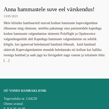
Anna hammastele suve eel värskendus!
13/05/2021
Meie kliiniku hambaarstid usuvad koduse hammaste kapevalgenduse
tõhususse ning ohutusse, seetõttu pakumegi oma patsientidele kapedega
kodust hammaste valgendamise süsteemi PolaNight ja Opalescence
valgendusgeelide abil.Kapedega hammaste valgendamine on sobilik
kõigile, kes igatsevad heledamaid hambaid tõhusalt, kuid hambaid
säästvalt.Kapevalgendamine muudab heledamaks nii kollase kui hallika
tooniga hambad ja saab jagu ka iluvigadest nagu vanuse ja toitainete tõttu
[…]
OÜ VIIMSI HAMBAKLIINIK
Tegevusluba nr. L04228
Oleme avatud:
E-R 8.30-16.00