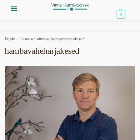
0,00
€
0
Esileht
Postitused siltidega “hambavaheharjakesed”
/
hambavaheharjakesed