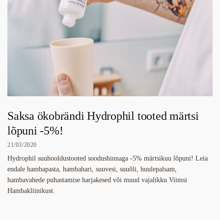
Saksa ökobrändi Hydrophil tooted märtsi
lõpuni -5%!
21/03/2020
Hydrophil suuhooldustooted soodushinnaga -5% märtsikuu lõpuni! Leia
endale hambapasta, hambahari, suuvesi, suuõli, huulepalsam,
hambavahede puhastamise harjakesed või muud vajalikku Viimsi
Hambakliinikust.