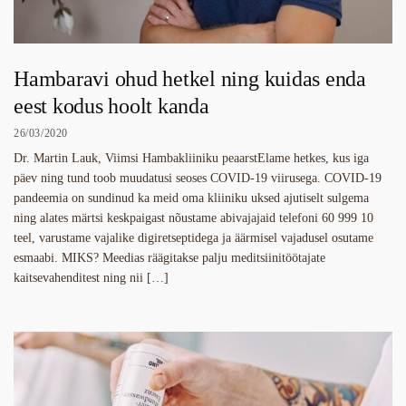
Hambaravi ohud hetkel ning kuidas enda
eest kodus hoolt kanda
26/03/2020
Dr. Martin Lauk, Viimsi Hambakliiniku peaarstElame hetkes, kus iga
päev ning tund toob muudatusi seoses COVID-19 viirusega. COVID-19
pandeemia on sundinud ka meid oma kliiniku uksed ajutiselt sulgema
ning alates märtsi keskpaigast nõustame abivajajaid telefoni 60 999 10
teel, varustame vajalike digiretseptidega ja äärmisel vajadusel osutame
esmaabi. MIKS? Meedias räägitakse palju meditsiinitöötajate
kaitsevahenditest ning nii […]